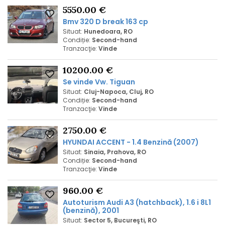
5550.00 €
Bmv 320 D break 163 cp
Situat:
Hunedoara, RO
Condiție:
Second-hand
Tranzacţie:
Vinde
10200.00 €
Se vinde Vw. Tiguan
Situat:
Cluj-Napoca, Cluj, RO
Condiție:
Second-hand
Tranzacţie:
Vinde
2750.00 €
HYUNDAI ACCENT - 1.4 Benzină (2007)
Situat:
Sinaia, Prahova, RO
Condiție:
Second-hand
Tranzacţie:
Vinde
960.00 €
Autoturism Audi A3 (hatchback), 1.6 i 8L1
(benzină), 2001
Situat:
Sector 5, Bucureşti, RO