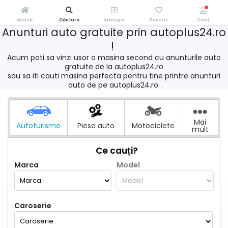
Acasă
Căutare
Adauga
Favorit
Cont
Anunturi auto gratuite prin autoplus24.ro
!
Acum poti sa vinzi usor o masina second cu anunturile auto
gratuite de la autoplus24.ro
sau sa iti cauti masina perfecta pentru tine printre anunturi
auto de pe autoplus24.ro.
Mai
Autoturisme
Piese auto
Motociclete
mult
Ce cauți?
Marca
Model
Caroserie