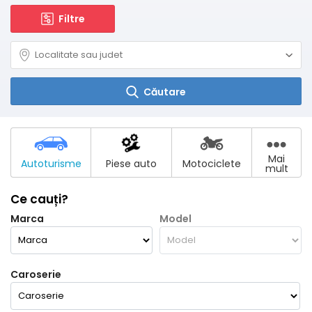
Filtre
Căutare
Mai
Autoturisme
Piese auto
Motociclete
mult
Ce cauți?
Marca
Model
Caroserie