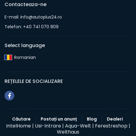
Contacteaza-ne
E-mail: info@autoplus24.ro
Telefon: +40 741 070 809
Select language
Romanian‎
REȚELELE DE SOCIALIZARE
Căutare
Postați un anunț
Blog
Dealeri
IntelHome |
Usi-Intrare |
Aqua-Welt |
Ferestreshop |
Welthaus