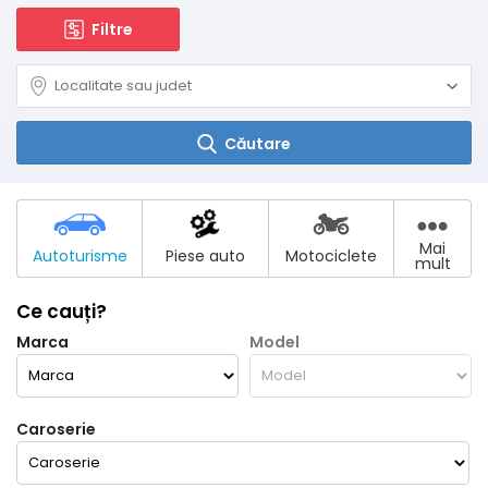
Filtre
Căutare
Mai
Autoturisme
Piese auto
Motociclete
mult
Ce cauți?
Marca
Model
Caroserie