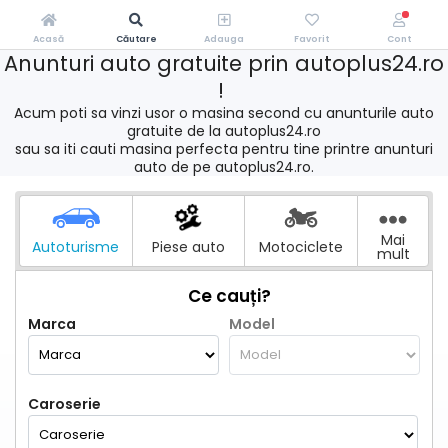
Acasă
Căutare
Adauga
Favorit
Cont
Anunturi auto gratuite prin autoplus24.ro
!
Acum poti sa vinzi usor o masina second cu anunturile auto
gratuite de la autoplus24.ro
sau sa iti cauti masina perfecta pentru tine printre anunturi
auto de pe autoplus24.ro.
Mai
Autoturisme
Piese auto
Motociclete
mult
Ce cauți?
Marca
Model
Caroserie