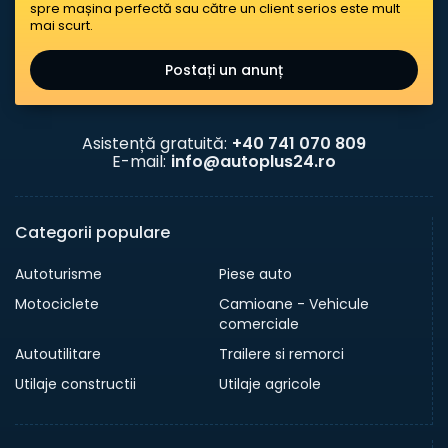
spre mașina perfectă sau către un client serios este mult
mai scurt.
Postați un anunț
Asistență gratuită:
+40 741 070 809
E-mail:
info@autoplus24.ro
Categorii populare
Autoturisme
Piese auto
Motociclete
Camioane - Vehicule
comerciale
Autoutilitare
Trailere si remorci
Utilaje constructii
Utilaje agricole