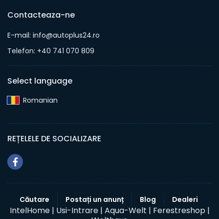
Contacteaza-ne
E-mail: info@autoplus24.ro
Telefon: +40 741 070 809
Select language
Romanian‎
REȚELELE DE SOCIALIZARE
Căutare
Postați un anunț
Blog
Dealeri
IntelHome |
Usi-Intrare |
Aqua-Welt |
Ferestreshop |