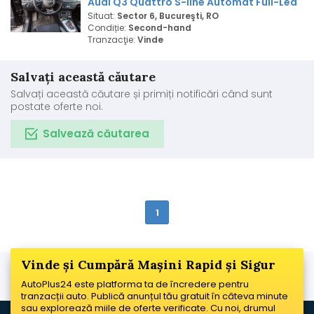
Audi Q3 Quattro S-line Automat Full-Led
Situat:
Sector 6, Bucureşti, RO
Condiție:
Second-hand
Tranzacţie:
Vinde
Salvați această căutare
Salvați această căutare și primiți notificări când sunt
postate oferte noi.
Salvează căutarea
1
Vinde și Cumpără Mașini Rapid și Sigur
AutoPlus24 este platforma ta de încredere pentru
tranzacții auto. Publică anunțul tău gratuit în câteva minute
sau explorează miile de oferte verificate. Cu noi, drumul