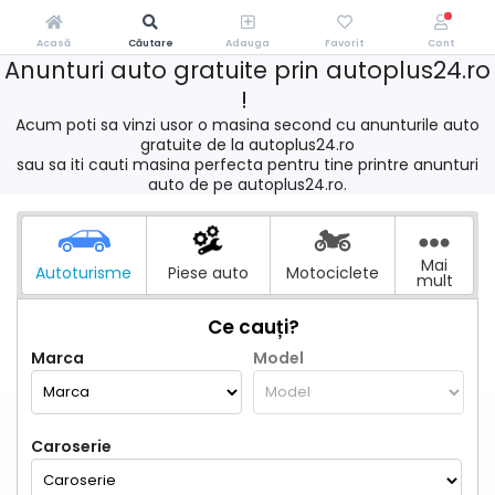
Acasă
Căutare
Adauga
Favorit
Cont
Anunturi auto gratuite prin autoplus24.ro
!
Acum poti sa vinzi usor o masina second cu anunturile auto
gratuite de la autoplus24.ro
sau sa iti cauti masina perfecta pentru tine printre anunturi
auto de pe autoplus24.ro.
Mai
Autoturisme
Piese auto
Motociclete
mult
Ce cauți?
Marca
Model
Caroserie