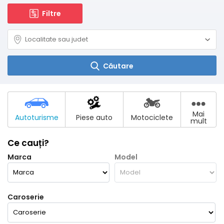
Filtre
Căutare
Mai
Autoturisme
Piese auto
Motociclete
mult
Ce cauți?
Marca
Model
Caroserie