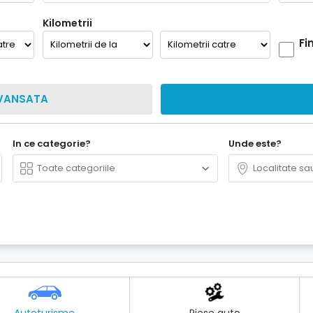
Kilometrii
Fi
VANSATA
In ce categorie?
Unde este?