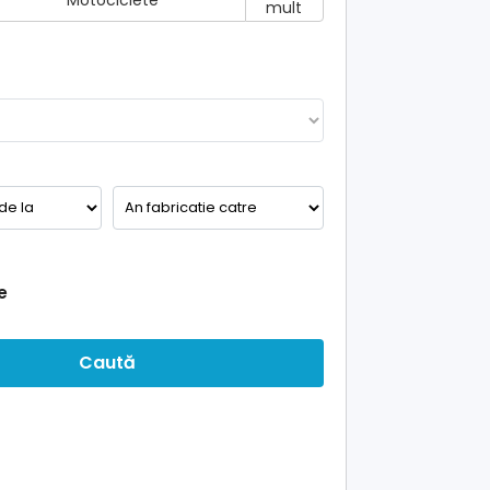
Motociclete
mult
e
Caută