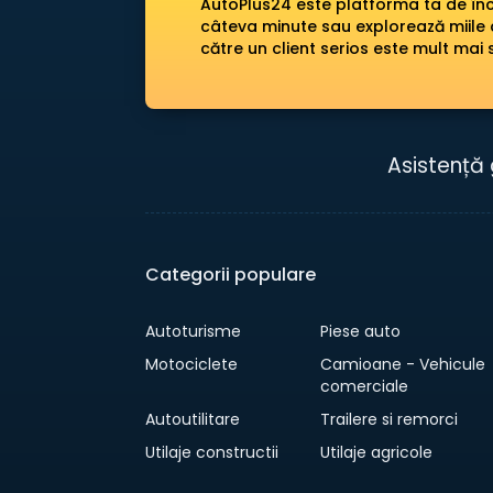
AutoPlus24 este platforma ta de încr
câteva minute sau explorează miile 
către un client serios este mult mai 
Asistență 
Categorii populare
Autoturisme
Piese auto
Motociclete
Camioane - Vehicule
comerciale
Autoutilitare
Trailere si remorci
Utilaje constructii
Utilaje agricole