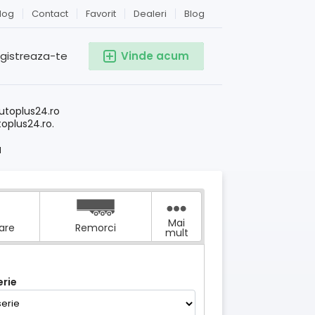
log
Contact
Favorit
Dealeri
Blog
egistreaza-te
Vinde acum
!
utoplus24.ro
toplus24.ro.
l
Mai
tare
Remorci
mult
rie