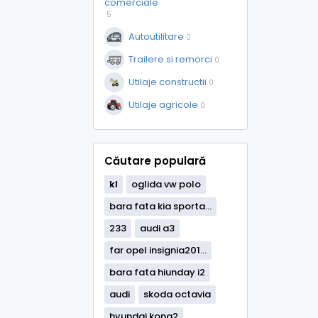
comerciale
5
Autoutilitare
0
Trailere si remorci
0
Utilaje constructii
0
Utilaje agricole
0
Căutare populară
kl
oglida vw polo
bara fata kia sporta...
233
audi a3
far opel insignia201...
bara fata hiunday i2
audi
skoda octavia
hyundai kona2