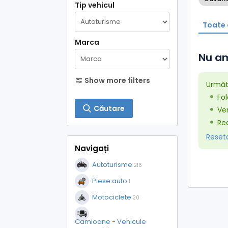
Tip vehicul
Toate 
Marca
Nu am
Show more filters
Următo
Fol
Căutare
Ver
Red
Resetaț
Navigați
Autoturisme
216
Piese auto
1
Motociclete
20
Camioane - Vehicule