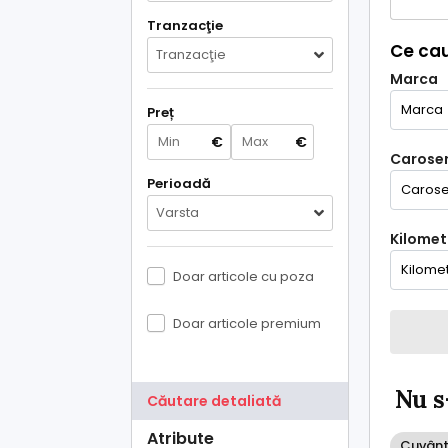
Tranzacţie
Ce cau
Tranzacţie
Marca
Preț
€
€
Caroser
Perioadă
Varsta
Kilometr
Doar articole cu poza
Doar articole premium
Nu s
Căutare detaliată
Atribute
Cuvânt 