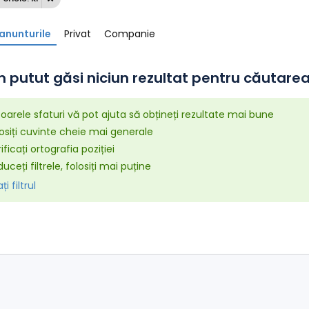
anunturile
Privat
Companie
 putut găsi niciun rezultat pentru căutarea 
arele sfaturi vă pot ajuta să obțineți rezultate mai bune
osiți cuvinte cheie mai generale
ificați ortografia poziției
uceți filtrele, folosiți mai puține
i filtrul