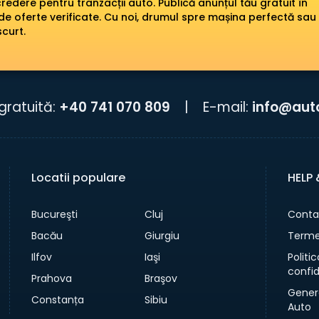
edere pentru tranzacții auto. Publică anunțul tău gratuit în
de oferte verificate. Cu noi, drumul spre mașina perfectă sau
scurt.
gratuită:
+40 741 070 809
|
E-mail:
info@aut
Locatii populare
HELP
Bucureşti
Cluj
Conta
Bacău
Giurgiu
Termen
Ilfov
Iaşi
Politi
confid
Prahova
Braşov
Gener
Constanța
Sibiu
Auto