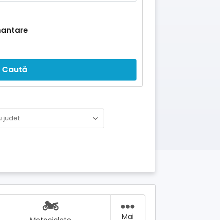
nantare
Caută
Mai