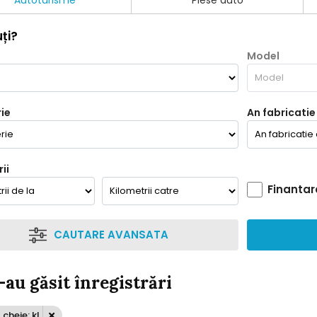
Autoturisme
Piese auto
ți?
Model
ie
An fabricatie
ii
Finantar
CAUTARE AVANSATA
-au găsit înregistrări
cheie: kl