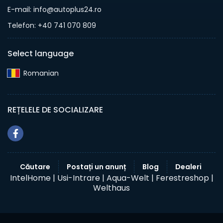
E-mail: info@autoplus24.ro
Telefon: +40 741 070 809
Select language
Romanian‎
REȚELELE DE SOCIALIZARE
Căutare
Postați un anunț
Blog
Dealeri
IntelHome |
Usi-Intrare |
Aqua-Welt |
Ferestreshop |
Welthaus