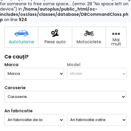
for someone to free some space... (errno: 28 "No space left on
device") in
/home/autoplus/public_html/oc-
includes/osclass/classes/database/DBCommandClass.ph
p
on line
924
Mai
Autoturisme
Piese auto
Motociclete
mult
Ce cauți?
Marca
Model
Caroserie
An fabricatie