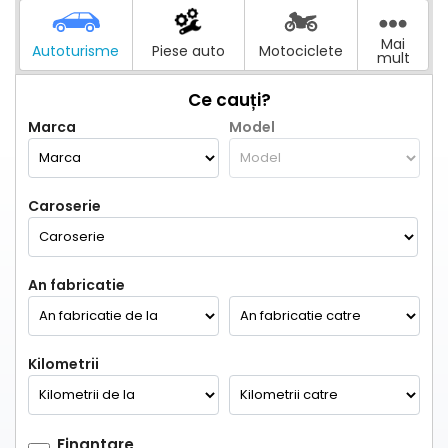
Mai
Autoturisme
Piese auto
Motociclete
mult
Ce cauți?
Marca
Model
Caroserie
An fabricatie
Kilometrii
Finantare