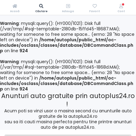
Acasă
Căutare
Adauga
Favorit
Cont
Warning
: mysqli::query(): (HY000/1021): Disk full
(/var/tmp/#sql-temptable-2180db-15ffd45-18687.MAI);
waiting for someone to free some space... (errno: 28 "No space
left on device") in
/home/autoplus/public_html/oc-
includes/osclass/classes/database/DBCommandClass.ph
p
on line
924
Warning
: mysqli::query(): (HY000/1021): Disk full
(/var/tmp/#sql-temptable-2180db-15ffd45-1868d.MAI);
waiting for someone to free some space... (errno: 28 "No space
left on device") in
/home/autoplus/public_html/oc-
includes/osclass/classes/database/DBCommandClass.ph
p
on line
924
Anunturi auto gratuite prin autoplus24.ro
!
Acum poti sa vinzi usor o masina second cu anunturile auto
gratuite de la autoplus24.ro
sau sa iti cauti masina perfecta pentru tine printre anunturi
auto de pe autoplus24.ro.