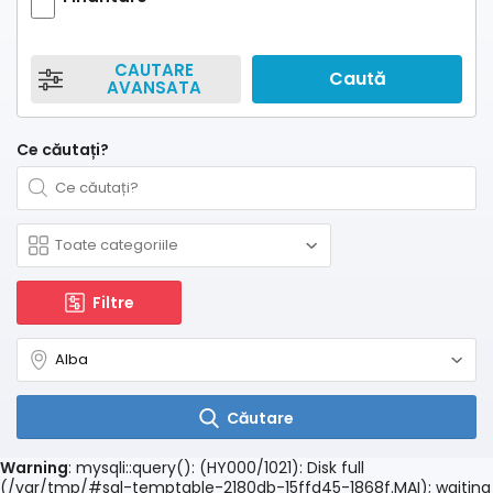
CAUTARE
Caută
AVANSATA
Ce căutați?
Filtre
Căutare
Warning
: mysqli::query(): (HY000/1021): Disk full
(/var/tmp/#sql-temptable-2180db-15ffd45-1868f.MAI); waiting