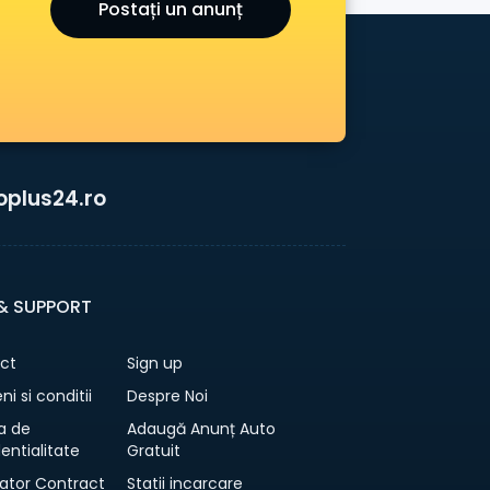
Postați un anunț
oplus24.ro
 & SUPPORT
ct
Sign up
i si conditii
Despre Noi
ca de
Adaugă Anunț Auto
entialitate
Gratuit
ator Contract
Statii incarcare