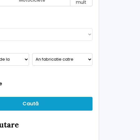
Motociclete
mult
e
Caută
ăutare