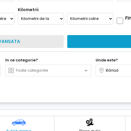
Kilometrii
Fi
VANSATA
In ce categorie?
Unde este?