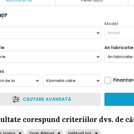
Autoturisme
Piese auto
ți?
Model
ie
An fabricatie
ii
Finantar
CAUTARE AVANSATA
zultate corespund criteriilor dvs. de c
: Vaslui
Oraș: Bârlad
Inlătură tot