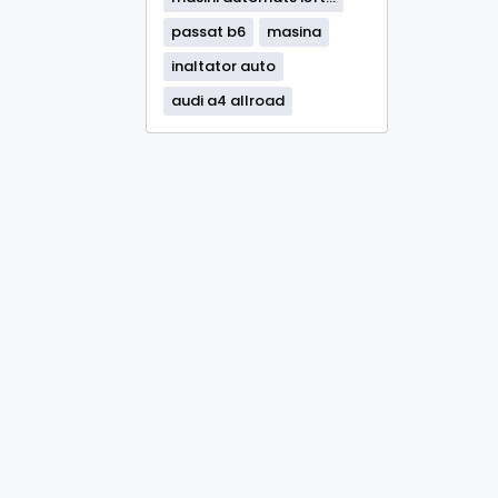
passat b6
masina
inaltator auto
audi a4 allroad