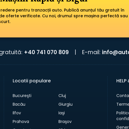
edere pentru tranzacții auto. Publică anunțul tău gratuit în
de oferte verificate. Cu noi, drumul spre mașina perfectă sau
scurt.
gratuită:
+40 741 070 809
|
E-mail:
info@aut
Locatii populare
HELP
Bucureşti
Cluj
Conta
Bacău
Giurgiu
Termen
Ilfov
Iaşi
Politi
confid
Prahova
Braşov
Gener