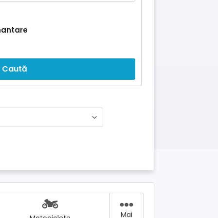
nantare
Caută
Mai