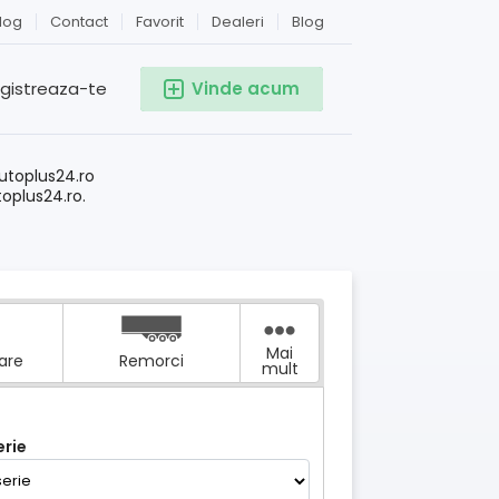
log
Contact
Favorit
Dealeri
Blog
egistreaza-te
Vinde acum
!
utoplus24.ro
toplus24.ro.
Mai
tare
Remorci
mult
rie