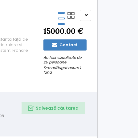
15000.00 €
stanța față de
e rulare și
Contact
ystem: Frânare
bicicliștilor. -
Au fost vizualizate de
irculație. -
20 persoane
S-a adăugat acum 1
lună
Salvează căutarea
te