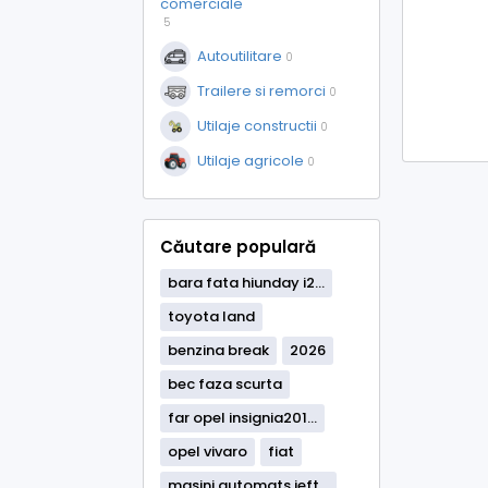
comerciale
5
Autoutilitare
0
Trailere si remorci
0
Utilaje constructii
0
Utilaje agricole
0
Căutare populară
bara fata hiunday i2...
toyota land
benzina break
2026
bec faza scurta
far opel insignia201...
opel vivaro
fiat
masini automats ieft...