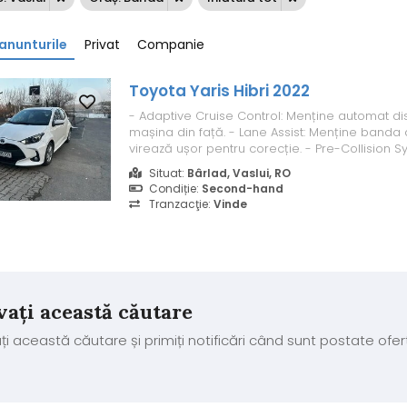
anunturile
Privat
Companie
Toyota Yaris Hibri 2022
- Adaptive Cruise Control: Menține automat di
mașina din față. - Lane Assist: Menține banda d
virează ușor pentru corecție. - Pre-Collision S
automată de urgență cu detectarea pietonilor și 
Situat:
Bârlad, Vaslui, RO
Road Sign Assist: Recunoașterea semnelor de c
Condiție:
Second-hand
Fază lungă autom...
Tranzacţie:
Vinde
vați această căutare
ți această căutare și primiți notificări când sunt postate ofer