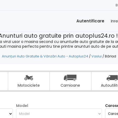
B
Autentificare
Inr
Anunturi auto gratuite prin autoplus24.ro 
a vinzi usor o masina second cu anunturile auto gratuite de la a
cauti masina perfecta pentru tine printre anunturi auto de pe au
Anunțuri Auto Gratuite & Vânzări Auto - Autoplus24
/
Vaslui
/
Bârlad
Motociclete
Camioane
Autoutili
Model
Carose