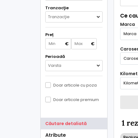
Tranzacţie
Ce cau
Tranzacţie
Marca
Preț
€
€
Caroser
Perioadă
Varsta
Kilometr
Doar articole cu poza
Doar articole premium
1 re
Căutare detaliată
Atribute
Regiune