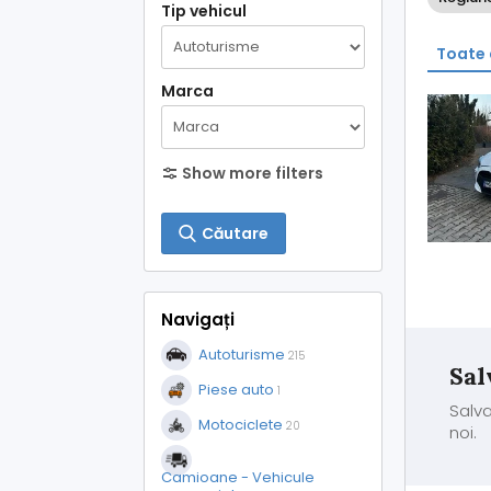
Tip vehicul
Toate 
Marca
Show more filters
Căutare
Navigați
Autoturisme
215
Sal
Piese auto
1
Salva
Motociclete
20
noi.
Camioane - Vehicule