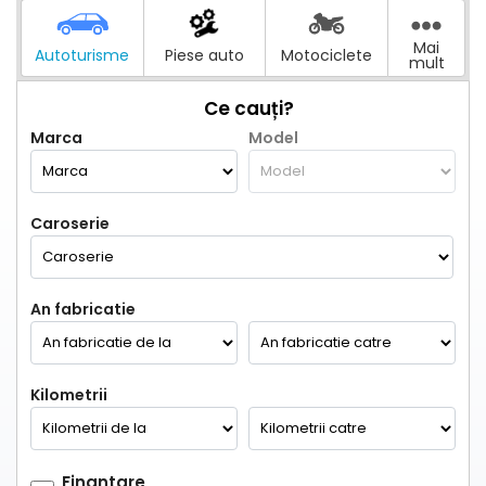
Mai
Autoturisme
Piese auto
Motociclete
mult
Ce cauți?
Marca
Model
Caroserie
An fabricatie
Kilometrii
Finantare