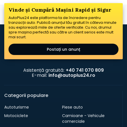
Vinde și Cumpără Mașini Rapid și Sigur
AutoPlus24 este platforma ta de încredere pentru
tranzacții auto. Publică anunțul tău gratuit în câteva minute
sau explorează miile de oferte verificate. Cu noi, drumul
spre mașina perfectă sau către un client serios este mult
mai scurt.
Postați un anunț
Asistență gratuită:
+40 741 070 809
E-mail:
info@autoplus24.ro
Categorii populare
Autoturisme
Piese auto
Motociclete
Camioane - Vehicule
comerciale