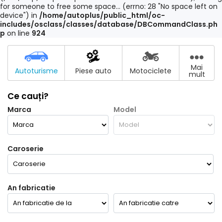
for someone to free some space... (errno: 28 "No space left on
device") in
/home/autoplus/public_html/oc-
includes/osclass/classes/database/DBCommandClass.ph
p
on line
924
Mai
Autoturisme
Piese auto
Motociclete
mult
Ce cauți?
Marca
Model
Caroserie
An fabricatie