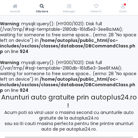
Acasă
Căutare
Adauga
Favorit
Cont
Warning
: mysqli::query(): (HY000/1021): Disk full
(/var/tmp/#sql-temptable-2180db-161d5e3-3ee8a.MAI);
waiting for someone to free some space... (errno: 28 "No space
left on device") in
/home/autoplus/public_html/oc-
includes/osclass/classes/database/DBCommandClass.ph
p
on line
924
Warning
: mysqli::query(): (HY000/1021): Disk full
(/var/tmp/#sql-temptable-2180db-161d5e3-3ee8f.MAI);
waiting for someone to free some space... (errno: 28 "No space
left on device") in
/home/autoplus/public_html/oc-
includes/osclass/classes/database/DBCommandClass.ph
p
on line
924
Anunturi auto gratuite prin autoplus24.ro
!
Acum poti sa vinzi usor o masina second cu anunturile auto
gratuite de la autoplus24.ro
sau sa iti cauti masina perfecta pentru tine printre anunturi
auto de pe autoplus24.ro.