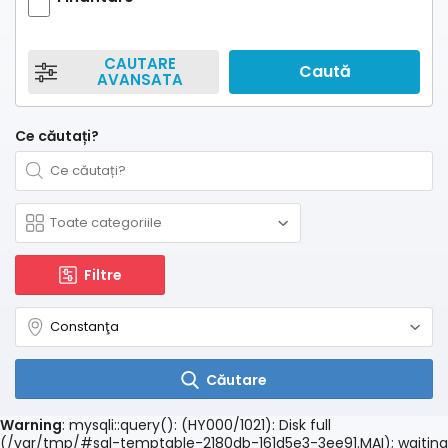
CAUTARE
Caută
AVANSATA
Ce căutați?
Filtre
Căutare
Warning
: mysqli::query(): (HY000/1021): Disk full
(/var/tmp/#sql-temptable-2180db-161d5e3-3ee91.MAI); waiting