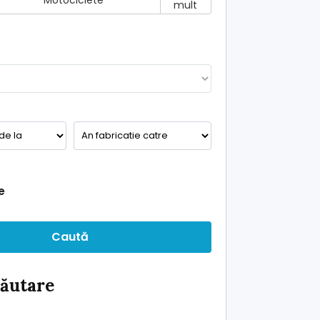
Motociclete
mult
e
Caută
căutare