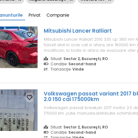
anunturile
Privat
Companie
Mitsubishi Lancer Ralliart
Mitsubishi Lancer Ralliart 2010 330 cp 380 nm 
folosit atat in oras cat si afara, are 180000 km
modificari, la toate in afara de evacuare ofer 
originale Modificari: -Faruri Vland -Stopuri Vla
Situat:
Sector 2, Bucureşti, RO
semnalizare laterale negre -Bec spate frana 
Condiție:
Second-hand
Valve HKS -Evacuare fa...
Tranzacţie:
Vinde
Volkswagen passat variant 2017 b
2.0 150 cai 175000km
Volkswagen passat break,an 2017 motor 2.0 die
175000 km ,cutie manuala.distributie schimbat
Situat:
Sector 2, Bucureşti, RO
Condiție:
Second-hand
Tranzacţie:
Vinde