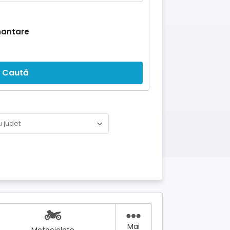
nantare
Caută
Mai