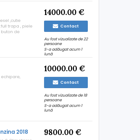
14000.00 €
esel ,cutie
full trapa , piele
Contact
u buton de
e un sezon
Au fost vizualizate de 22
și poze în privat
persoane
S-a adăugat acum 1
lună
10000.00 €
 echipare,
Contact
Au fost vizualizate de 18
persoane
S-a adăugat acum 1
lună
9800.00 €
enzina 2018