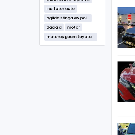
inaltator auto
oglida stinga vw pol...
dacia d
motor
motoraș geam toyota ...