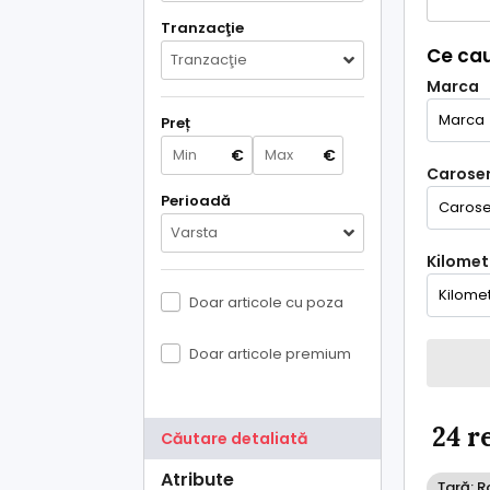
Tranzacţie
Ce cau
Tranzacţie
Marca
Preț
€
€
Caroser
Perioadă
Varsta
Kilometr
Doar articole cu poza
Doar articole premium
24 r
Căutare detaliată
Atribute
Țară: 