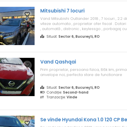
Mitsubishi 7 locuri
Vand Mitsubishi Outlander 2018 , 7 locuri , 2.2 di
viteze automata , proprietar ofer fiscal . Dotari :
, automată , distronic , keylessgo , porbagaj c
softclose , cui de remorcare Anvelope folosit
Situat:
Sector 6, Bucureşti, RO
michelin all season Mai multe detalii la telefon 
! 14000...
Vand Qashqai
Prim proprietar, persoana fizica, 86k km, prima
anvelope noi, perfecta stare de functionare
Situat:
Sector 6, Bucureşti, RO
Condiție:
Second-hand
Tranzacţie:
Vinde
Se vinde Hyundai Kona 1.0 120 CP B