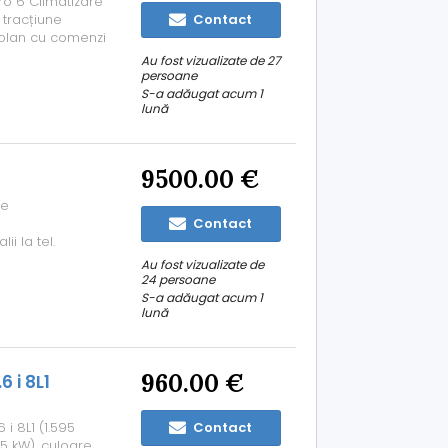
ro 6 Climatizare
 tracțiune
Contact
Volan cu comenzi
enzor parcare
Au fost vizualizate de 27
rt Lane assist
persoane
S-a adăugat acum 1
lună
9500.00 €
te
Contact
ii la tel.
Au fost vizualizate de
24 persoane
S-a adăugat acum 1
lună
960.00 €
 i 8L1
i 8L1 (1.595
Contact
75 kW), culoare