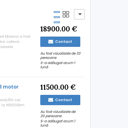
18900.00 €
4x4 Masina a fost
 Are cateva
Contact
piesele
nd -Lumini
Au fost vizualizate de 33
negru -Blow Off
persoane
S-a adăugat acum 1
lună
11500.00 €
8 motor
sel,150 cai
Contact
a la 165000km.
Au fost vizualizate de
20 persoane
S-a adăugat acum 1
lună