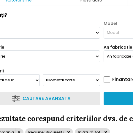
Autoturisme
Piese auto
ți?
Model
ie
An fabricatie
ii
Finantar
CAUTARE AVANSATA
ezultate corespund criteriilor dvs. de 
Romania
Regiune: Bucureşti
Inlătură tot