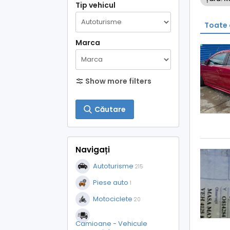
Tip vehicul
Toate 
Marca
Show more filters
Căutare
Navigați
Autoturisme
215
Piese auto
1
Motociclete
20
Camioane - Vehicule