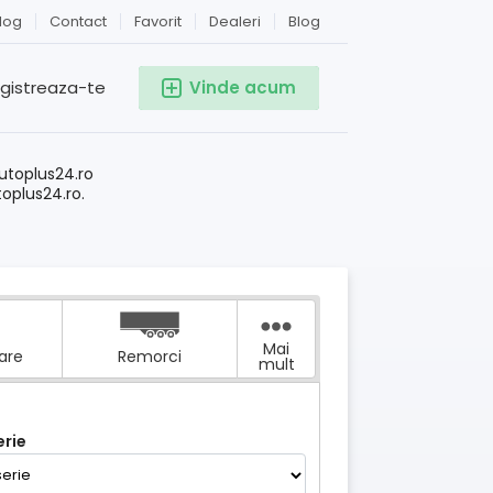
log
Contact
Favorit
Dealeri
Blog
egistreaza-te
Vinde acum
!
utoplus24.ro
toplus24.ro.
Mai
tare
Remorci
mult
rie