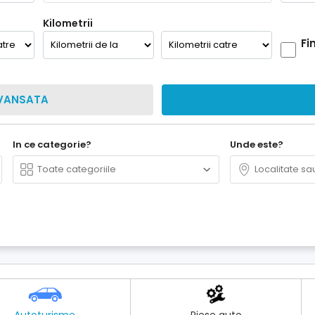
Kilometrii
Fi
VANSATA
In ce categorie?
Unde este?