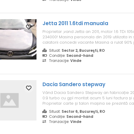
Jetta 2011 1.6tdi manuala
Proprietar ,vand Jetta an 2011, motor 1.6 TDi 1
234000! Masina personala din 2019 utilizata in 
calatorii concedii vacante Masina a rulat 90% 
exclus oras, filtru de particule activ,perfect fu
Situat:
Sector 2, Bucureşti, RO
fost servizata strict la 10.000km (ulei si toate filt
Condiție:
Second-hand
Tranzacţie:
Vinde
Dacia Sandero stepway
Vând Dacia Sandero Stepway an fabricație 202
0.9 turbo cu gpl montat acum 5 luni factura și 
Proprietar carte și talon mașina se prezintă c
urme de utilizare Echiparea este full , navigaț
Situat:
Sector 6, Bucureşti, RO
cu Apple car play și android 2 chei anvelope 
Condiție:
Second-hand
aproape noi Mașina se ...
Tranzacţie:
Vinde