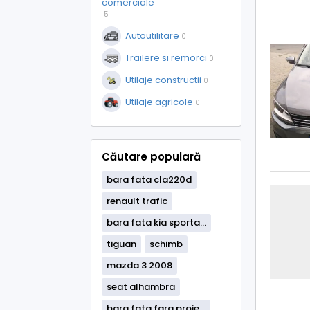
comerciale
5
Autoutilitare
0
Trailere si remorci
0
Utilaje constructii
0
Utilaje agricole
0
Căutare populară
bara fata cla220d
renault trafic
bara fata kia sporta...
tiguan
schimb
mazda 3 2008
seat alhambra
bara fata fara proie...