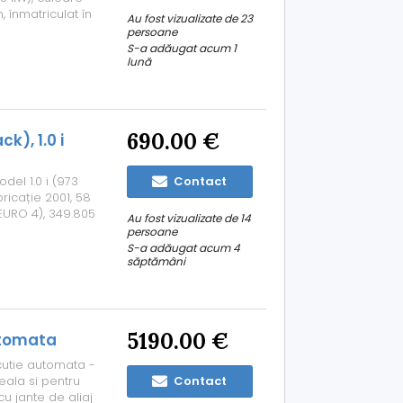
 înmatriculat în
Au fost vizualizate de 23
26). Anvelope în
persoane
entralizată (uşi
S-a adăugat acum 1
lună
690.00 €
), 1.0 i
el 1.0 i (973
Contact
ricație 2001, 58
EURO 4), 349.805
Au fost vizualizate de 14
 în luna
persoane
ună! Schimbat
S-a adăugat acum 4
săptămâni
5190.00 €
utomata
 cutie automata -
eala si pentru
Contact
u jante de aliaj