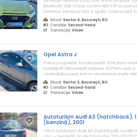
Se vinde Hyundai Kona 2018 unicul propitar. Eu
Bluetooth USB Cruise control ABS ESP și control
Geamuri electrice fata și spate Cotiera față 
Keyles Pornire motor Keyless Senzor ploaie S
Situat:
Sector 4, Bucureşti, RO
spate Camera video spate Avertizare unchi mo
Condiție:
Second-hand
Asistenta in panta S...
Tranzacţie:
Vinde
Opel Astra J
Primul proprietar, înmatriculată 2019,stare foar
bună,Itp,RCA,Rovinietă valabile 2027,km reali și
verificabili,accept test la service,mai multe detal
Situat:
Sector 3, Bucureşti, RO
Condiție:
Second-hand
Tranzacţie:
Vinde
Autoturism Audi A3 (hatchback), 1.6
(benzină), 2001
Vând autoturism Audi A3 (hatchback), model 1.6 
cmc – benzină), an de fabricație 2001, 101 CP (