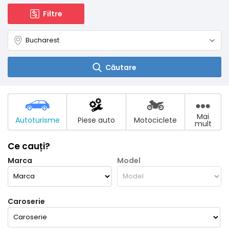
Filtre
Căutare
Mai
Autoturisme
Piese auto
Motociclete
mult
Ce cauți?
Marca
Model
Caroserie