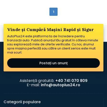
1
Vinde și Cumpără Mașini Rapid și Sigur
AutoPlus24 este platforma ta de încredere pentru
tranzacții auto. Publică anunțul tău gratuit în câteva minute
sau explorează miile de oferte verificate. Cu noi, drumul
spre mașina perfectă sau către un client serios este mult
mai scurt.
Postați un anunț
Asistență gratuită:
+40 741 070 809
E-mail:
info@autoplus24.ro
Categorii populare