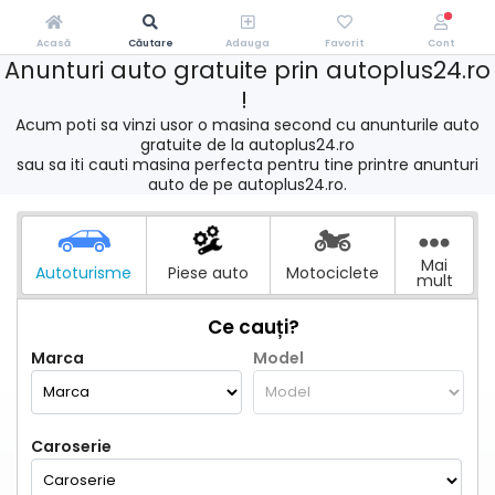
Acasă
Căutare
Adauga
Favorit
Cont
Anunturi auto gratuite prin autoplus24.ro
!
Acum poti sa vinzi usor o masina second cu anunturile auto
gratuite de la autoplus24.ro
sau sa iti cauti masina perfecta pentru tine printre anunturi
auto de pe autoplus24.ro.
Mai
Autoturisme
Piese auto
Motociclete
mult
Ce cauți?
Marca
Model
Caroserie