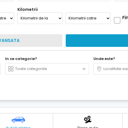
Kilometrii
Fi
VANSATA
In ce categorie?
Unde este?