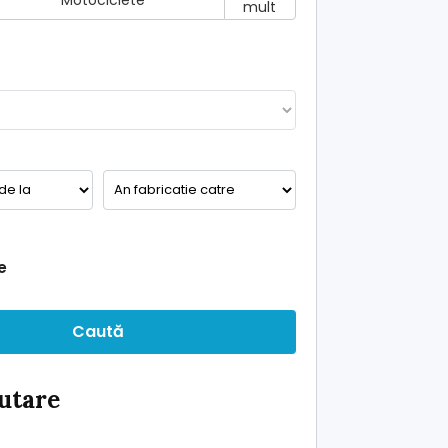
Motociclete
mult
e
Caută
ăutare