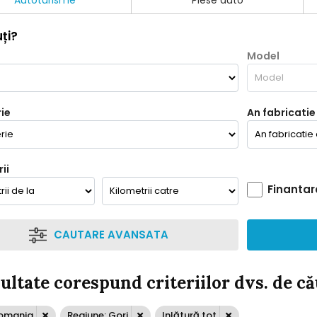
Autoturisme
Piese auto
ți?
Model
ie
An fabricatie
ii
Finantar
CAUTARE AVANSATA
zultate corespund criteriilor dvs. de c
Romania
Regiune: Gorj
Inlătură tot