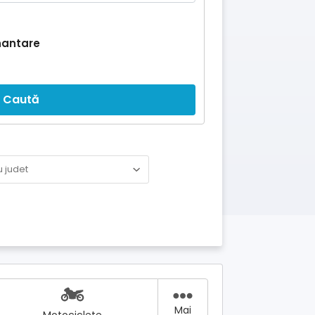
nantare
Caută
Mai