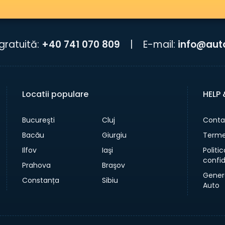
gratuită:
+40 741 070 809
|
E-mail:
info@aut
Locatii populare
HELP
Bucureşti
Cluj
Conta
Bacău
Giurgiu
Termen
Ilfov
Iaşi
Politi
confid
Prahova
Braşov
Gener
Constanța
Sibiu
Auto