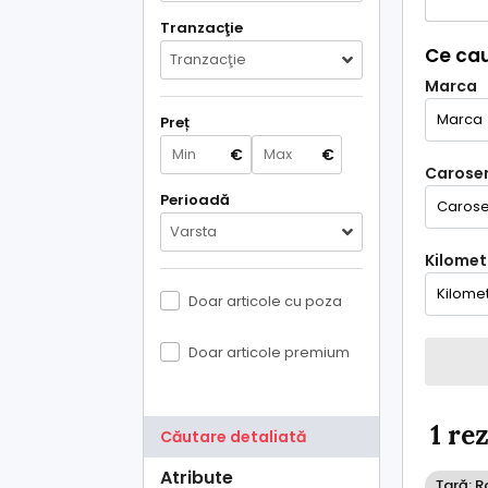
Tranzacţie
Ce cau
Tranzacţie
Marca
Preț
€
€
Caroser
Perioadă
Varsta
Kilometr
Doar articole cu poza
Doar articole premium
1 re
Căutare detaliată
Atribute
Țară: 