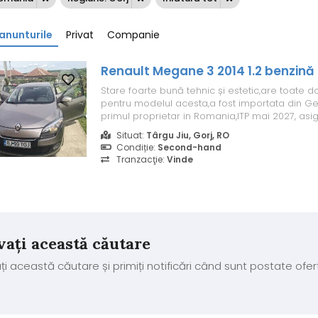
anunturile
Privat
Companie
Renault Megane 3 2014 1.2 benzină
Stare foarte bună tehnic și estetic,are toate do
pentru modelul acesta,a fost importata din Ge
primul proprietar in Romania,ITP mai 2027, asig
obligatoriu fiscal, consum mixt 7litri, climă,scau
Situat:
Târgu Jiu, Gorj, RO
oglinzi electrice rabatabile,geamuri electrice,2 
Condiție:
Second-hand
Tranzacţie:
Vinde
vați această căutare
ți această căutare și primiți notificări când sunt postate ofer