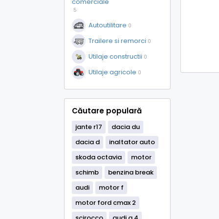
comerciale
5
Autoutilitare
0
Trailere si remorci
0
Utilaje constructii
0
Utilaje agricole
0
Căutare populară
jante r17
dacia du
dacia d
inaltator auto
skoda octavia
motor
schimb
benzina break
audi
motor f
motor ford cmax 2
scirocco
audi a 4