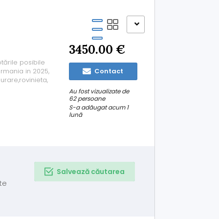
3450.00 €
tările posibile
rmania in 2025,
Contact
urare,rovinieta,
ne încălzite
Au fost vizualizate de
cartele,și altele
62 persoane
S-a adăugat acum 1
lună
Salvează căutarea
te