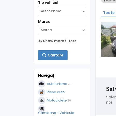
Tip vehicul
Toate 
Marca
Show more filters
Căutare
Navigați
Autoturisme
215
Sal
Piese auto
1
Salva
Motociclete
20
noi.
Camioane - Vehicule