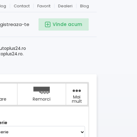
log
Contact
Favorit
Dealeri
Blog
egistreaza-te
Vinde acum
!
utoplus24.ro
toplus24.ro.
Mai
tare
Remorci
mult
rie