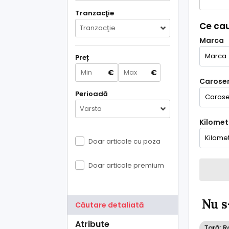
Tranzacţie
Ce cau
Tranzacţie
Marca
Preț
€
€
Caroser
Perioadă
Varsta
Kilometr
Doar articole cu poza
Doar articole premium
Nu s
Căutare detaliată
Atribute
Țară: 