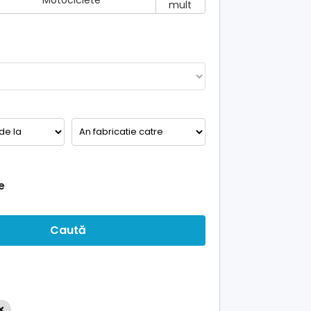
Motociclete
mult
e
Caută