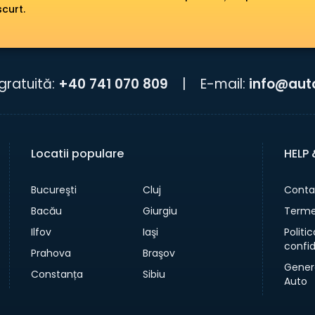
scurt.
gratuită:
+40 741 070 809
|
E-mail:
info@aut
Locatii populare
HELP
Bucureşti
Cluj
Conta
Bacău
Giurgiu
Termen
Ilfov
Iaşi
Politi
confid
Prahova
Braşov
Gener
Constanța
Sibiu
Auto