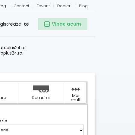
log
Contact
Favorit
Dealeri
Blog
egistreaza-te
Vinde acum
!
utoplus24.ro
toplus24.ro.
Mai
tare
Remorci
mult
rie