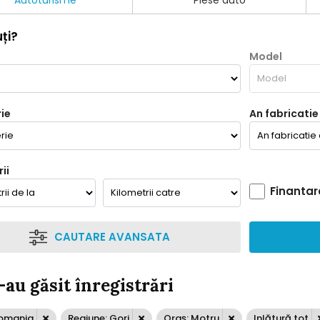
Autoturisme
Piese auto
ți?
Model
ie
An fabricatie
ii
Finantar
CAUTARE AVANSATA
-au găsit înregistrări
Romania
Regiune: Gorj
Oraș: Motru
Inlătură tot