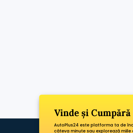
Vinde și Cumpără 
AutoPlus24 este platforma ta de încr
câteva minute sau explorează miile 