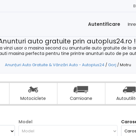
B
Autentificare
Inr
Anunturi auto gratuite prin autoplus24.ro 
a vinzi usor o masina second cu anunturile auto gratuite de la a
cauti masina perfecta pentru tine printre anunturi auto de pe au
Anunțuri Auto Gratuite & Vânzări Auto - Autoplus24
/
Gorj
/
Motru
Motociclete
Camioane
Autoutili
Model
Carose