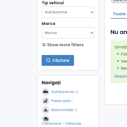
Tip vehicul
Toate 
Marca
Nu am
Show more filters
Următo
Fol
Căutare
Ver
Red
Resetaț
Navigați
Autoturisme
212
Piese auto
1
Motociclete
20
Camioane - Vehicule