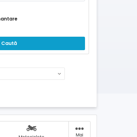
nantare
Caută
Mai