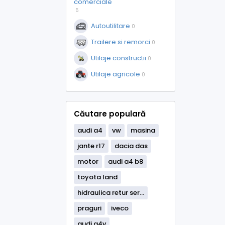
comerciale
5
Autoutilitare
0
Trailere si remorci
0
Utilaje constructii
0
Utilaje agricole
0
Căutare populară
audi a4
vw
masina
jante r17
dacia das
motor
audi a4 b8
toyota land
hidraulica retur ser...
praguri
iveco
audi a4v