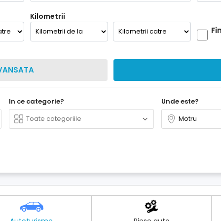
Kilometrii
Fi
VANSATA
In ce categorie?
Unde este?