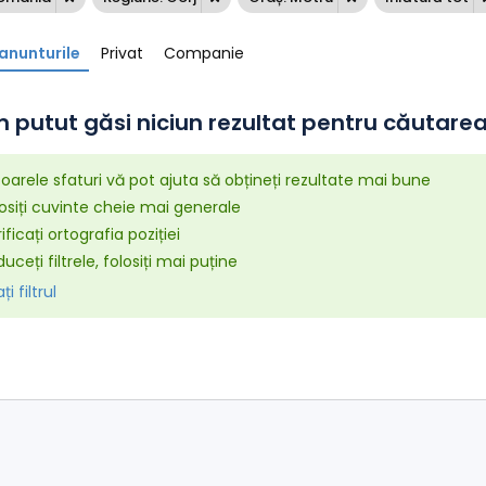
anunturile
Privat
Companie
 putut găsi niciun rezultat pentru căutarea 
arele sfaturi vă pot ajuta să obțineți rezultate mai bune
osiți cuvinte cheie mai generale
ificați ortografia poziției
uceți filtrele, folosiți mai puține
i filtrul