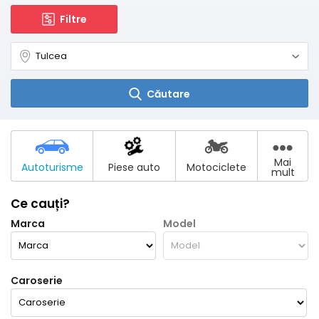
Filtre
Căutare
Mai
Autoturisme
Piese auto
Motociclete
mult
Ce cauți?
Marca
Model
Caroserie