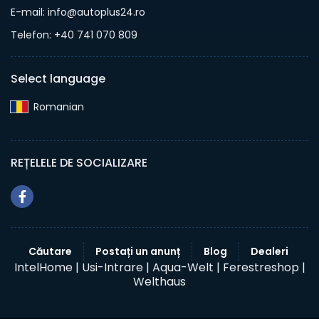
E-mail: info@autoplus24.ro
Telefon: +40 741 070 809
Select language
Romanian‎
REȚELELE DE SOCIALIZARE
Căutare
Postați un anunț
Blog
Dealeri
IntelHome |
Usi-Intrare |
Aqua-Welt |
Ferestreshop |
Welthaus