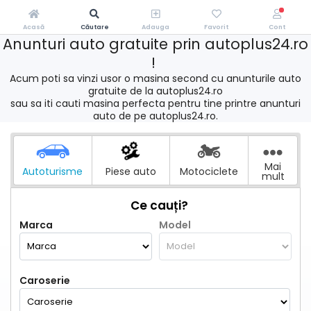
Acasă
Căutare
Adauga
Favorit
Cont
Anunturi auto gratuite prin autoplus24.ro
!
Acum poti sa vinzi usor o masina second cu anunturile auto
gratuite de la autoplus24.ro
sau sa iti cauti masina perfecta pentru tine printre anunturi
auto de pe autoplus24.ro.
Mai
Autoturisme
Piese auto
Motociclete
mult
Ce cauți?
Marca
Model
Caroserie