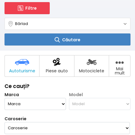
Filtre
Căutare
Mai
Autoturisme
Piese auto
Motociclete
mult
Ce cauți?
Marca
Model
Caroserie