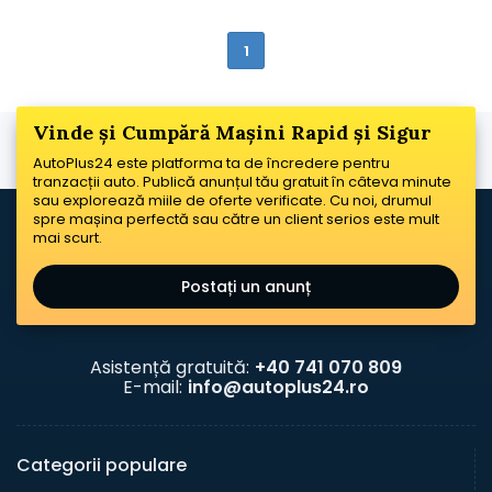
1
Vinde și Cumpără Mașini Rapid și Sigur
AutoPlus24 este platforma ta de încredere pentru
tranzacții auto. Publică anunțul tău gratuit în câteva minute
sau explorează miile de oferte verificate. Cu noi, drumul
spre mașina perfectă sau către un client serios este mult
mai scurt.
Postați un anunț
Asistență gratuită:
+40 741 070 809
E-mail:
info@autoplus24.ro
Categorii populare