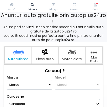
Acasă
Căutare
Adauga
Favorit
Cont
Anunturi auto gratuite prin autoplus24.ro
!
Acum poti sa vinzi usor o masina second cu anunturile auto
gratuite de la autoplus24.ro
sau sa iti cauti masina perfecta pentru tine printre anunturi
auto de pe autoplus24.ro.
Mai
Autoturisme
Piese auto
Motociclete
mult
Ce cauți?
Marca
Model
Caroserie