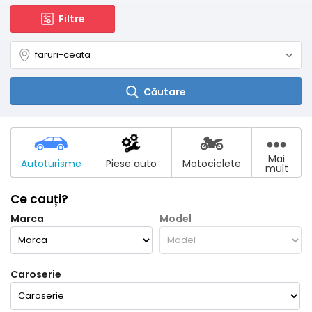
Filtre
Căutare
Mai
Autoturisme
Piese auto
Motociclete
mult
Ce cauți?
Marca
Model
Caroserie