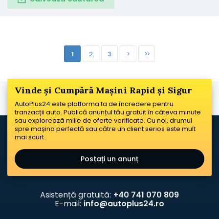
1
2
3
>
>>
Vinde și Cumpără Mașini Rapid și Sigur
AutoPlus24 este platforma ta de încredere pentru
tranzacții auto. Publică anunțul tău gratuit în câteva minute
sau explorează miile de oferte verificate. Cu noi, drumul
spre mașina perfectă sau către un client serios este mult
mai scurt.
Postați un anunț
Asistență gratuită:
+40 741 070 809
E-mail:
info@autoplus24.ro