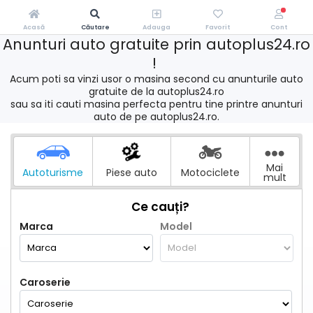
Acasă
Căutare
Adauga
Favorit
Cont
Anunturi auto gratuite prin autoplus24.ro
!
Acum poti sa vinzi usor o masina second cu anunturile auto
gratuite de la autoplus24.ro
sau sa iti cauti masina perfecta pentru tine printre anunturi
auto de pe autoplus24.ro.
Mai
Autoturisme
Piese auto
Motociclete
mult
Ce cauți?
Marca
Model
Caroserie