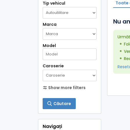
Toate 
Tip vehicul
Nu am
Marca
Următo
Fol
Model
Ver
Red
Caroserie
Resetaț
Show more filters
Căutare
Navigați