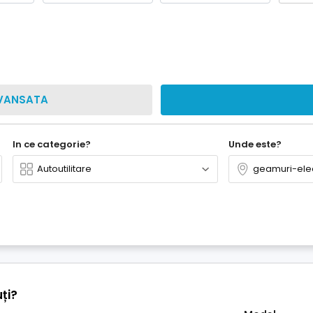
VANSATA
In ce categorie?
Unde este?
ți?