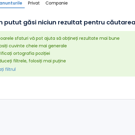
anunturile
Privat
Companie
 putut găsi niciun rezultat pentru căutarea 
arele sfaturi vă pot ajuta să obțineți rezultate mai bune
osiți cuvinte cheie mai generale
ificați ortografia poziției
uceți filtrele, folosiți mai puține
i filtrul