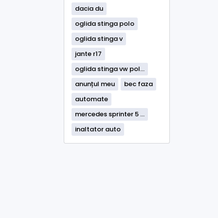
dacia du
oglida stinga polo
oglida stinga v
jante r17
oglida stinga vw pol...
anunțul meu
bec faza
automate
mercedes sprinter 5 ...
inaltator auto