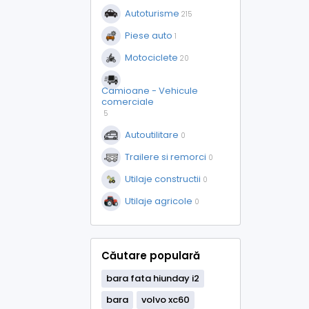
Autoturisme
215
Piese auto
1
Motociclete
20
Camioane - Vehicule
comerciale
5
Autoutilitare
0
Trailere si remorci
0
Utilaje constructii
0
Utilaje agricole
0
Căutare populară
bara fata hiunday i2
bara
volvo xc60