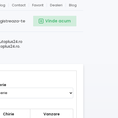
log
Contact
Favorit
Dealeri
Blog
egistreaza-te
Vinde acum
!
utoplus24.ro
toplus24.ro.
rie
Chirie
Vanzare