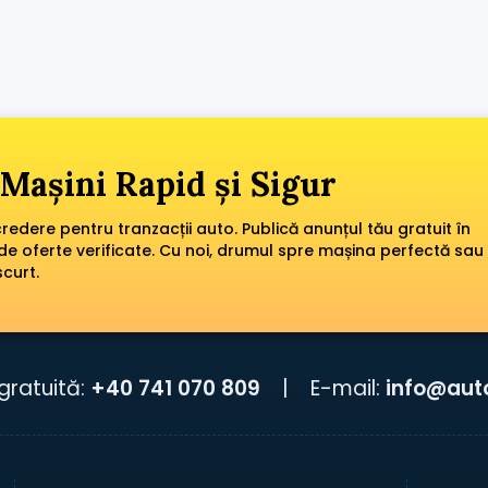
Mașini Rapid și Sigur
edere pentru tranzacții auto. Publică anunțul tău gratuit în
de oferte verificate. Cu noi, drumul spre mașina perfectă sau
scurt.
gratuită:
+40 741 070 809
|
E-mail:
info@aut