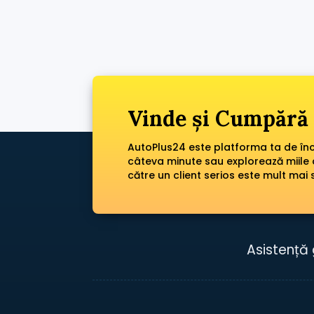
Vinde și Cumpără 
AutoPlus24 este platforma ta de încr
câteva minute sau explorează miile 
către un client serios este mult mai 
Asistență 