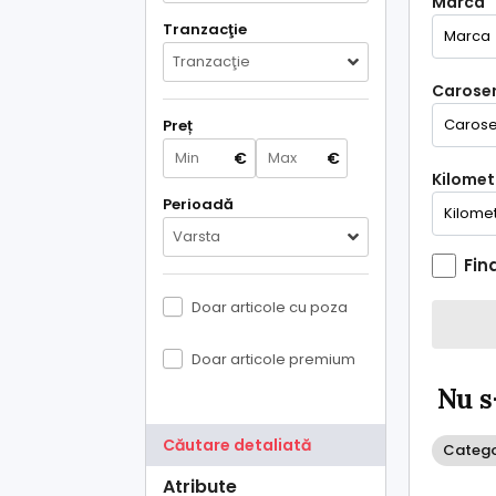
Marca
Tranzacţie
Tranzacţie
Caroser
Preț
€
€
Kilometr
Perioadă
Varsta
Fin
Doar articole cu poza
Doar articole premium
Nu s
Căutare detaliată
Categor
Atribute