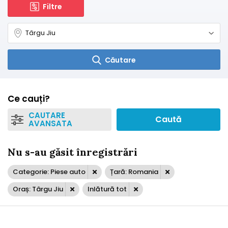
Filtre
Căutare
Ce cauți?
CAUTARE
Caută
AVANSATA
Nu s-au găsit înregistrări
Categorie: Piese auto
Țară: Romania
Oraș: Târgu Jiu
Inlătură tot