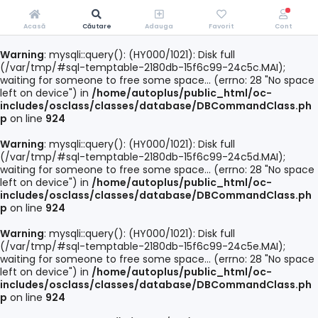
Acasă
Căutare
Adauga
Favorit
Cont
Warning
: mysqli::query(): (HY000/1021): Disk full
(/var/tmp/#sql-temptable-2180db-15f6c99-24c5c.MAI);
waiting for someone to free some space... (errno: 28 "No space
left on device") in
/home/autoplus/public_html/oc-
includes/osclass/classes/database/DBCommandClass.ph
p
on line
924
Warning
: mysqli::query(): (HY000/1021): Disk full
(/var/tmp/#sql-temptable-2180db-15f6c99-24c5d.MAI);
waiting for someone to free some space... (errno: 28 "No space
left on device") in
/home/autoplus/public_html/oc-
includes/osclass/classes/database/DBCommandClass.ph
p
on line
924
Warning
: mysqli::query(): (HY000/1021): Disk full
(/var/tmp/#sql-temptable-2180db-15f6c99-24c5e.MAI);
waiting for someone to free some space... (errno: 28 "No space
left on device") in
/home/autoplus/public_html/oc-
includes/osclass/classes/database/DBCommandClass.ph
p
on line
924