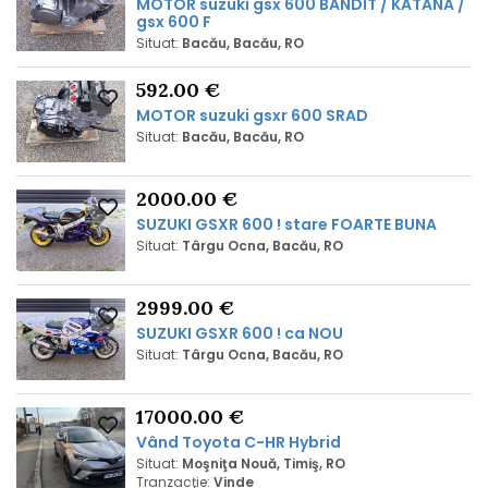
MOTOR suzuki gsx 600 BANDIT / KATANA /
gsx 600 F
Situat:
Bacău, Bacău, RO
592.00 €
MOTOR suzuki gsxr 600 SRAD
Situat:
Bacău, Bacău, RO
2000.00 €
SUZUKI GSXR 600 ! stare FOARTE BUNA
Situat:
Târgu Ocna, Bacău, RO
2999.00 €
SUZUKI GSXR 600 ! ca NOU
Situat:
Târgu Ocna, Bacău, RO
17000.00 €
Vând Toyota C-HR Hybrid
Situat:
Moşniţa Nouă, Timiş, RO
Tranzacţie:
Vinde