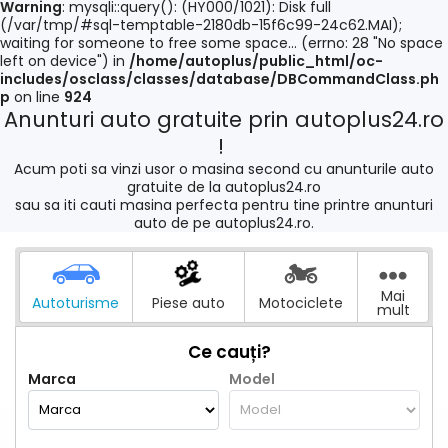
Warning
: mysqli::query(): (HY000/1021): Disk full
(/var/tmp/#sql-temptable-2180db-15f6c99-24c62.MAI);
waiting for someone to free some space... (errno: 28 "No space
left on device") in
/home/autoplus/public_html/oc-
includes/osclass/classes/database/DBCommandClass.ph
p
on line
924
Anunturi auto gratuite prin autoplus24.ro
!
Acum poti sa vinzi usor o masina second cu anunturile auto
gratuite de la autoplus24.ro
sau sa iti cauti masina perfecta pentru tine printre anunturi
auto de pe autoplus24.ro.
Mai
Autoturisme
Piese auto
Motociclete
mult
Ce cauți?
Marca
Model