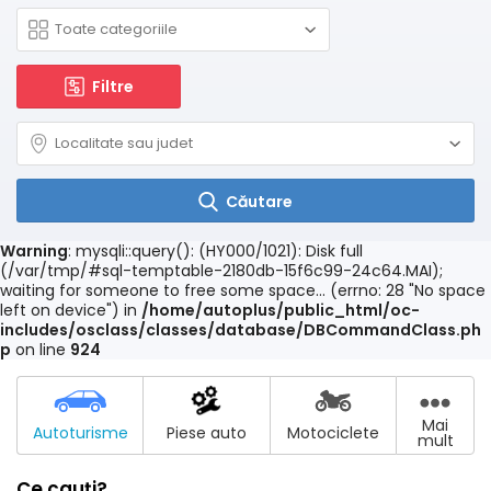
Filtre
Căutare
Warning
: mysqli::query(): (HY000/1021): Disk full
(/var/tmp/#sql-temptable-2180db-15f6c99-24c64.MAI);
waiting for someone to free some space... (errno: 28 "No space
left on device") in
/home/autoplus/public_html/oc-
includes/osclass/classes/database/DBCommandClass.ph
p
on line
924
Mai
Autoturisme
Piese auto
Motociclete
mult
Ce cauți?