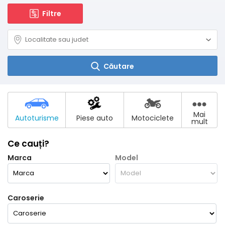
Filtre
Căutare
Mai
Autoturisme
Piese auto
Motociclete
mult
Ce cauți?
Marca
Model
Caroserie