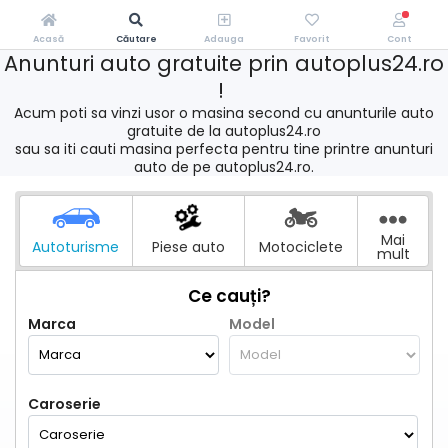
Acasă
Căutare
Adauga
Favorit
Cont
Anunturi auto gratuite prin autoplus24.ro
!
Acum poti sa vinzi usor o masina second cu anunturile auto
gratuite de la autoplus24.ro
sau sa iti cauti masina perfecta pentru tine printre anunturi
auto de pe autoplus24.ro.
Mai
Autoturisme
Piese auto
Motociclete
mult
Ce cauți?
Marca
Model
Caroserie