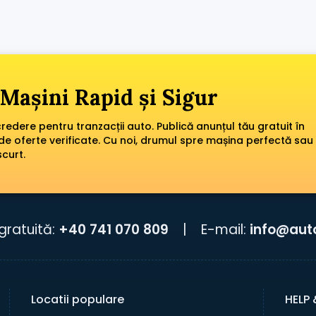
Mașini Rapid și Sigur
edere pentru tranzacții auto. Publică anunțul tău gratuit în
de oferte verificate. Cu noi, drumul spre mașina perfectă sau
scurt.
gratuită:
+40 741 070 809
|
E-mail:
info@aut
Locatii populare
HELP