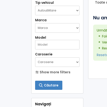
Toate 
Tip vehicul
Nu am
Marca
Următo
Fol
Model
Ver
Red
Caroserie
Resetaț
Show more filters
Căutare
Navigați