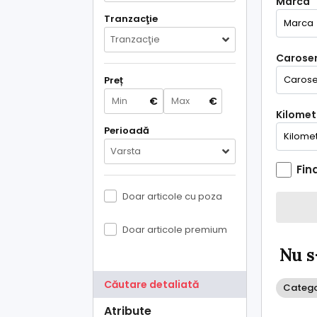
Marca
Tranzacţie
Tranzacţie
Caroser
Preț
€
€
Kilometr
Perioadă
Varsta
Fin
Doar articole cu poza
Doar articole premium
Nu s
Căutare detaliată
Categor
Atribute