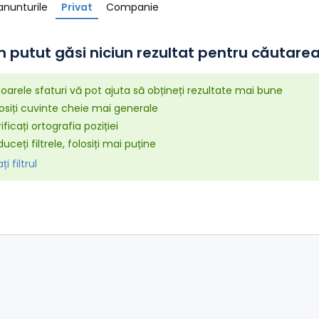
anunturile
Privat
Companie
 putut găsi niciun rezultat pentru căutarea 
arele sfaturi vă pot ajuta să obțineți rezultate mai bune
osiți cuvinte cheie mai generale
ificați ortografia poziției
uceți filtrele, folosiți mai puține
i filtrul