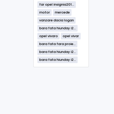
far opel insignia201...
motor
mercede
vanzare dacia logan
bara fata hiunday i2...
opel vivaro
opel vivar
bara fata fara proie...
bara fata hiunday i2...
bara fata hiunday i2...