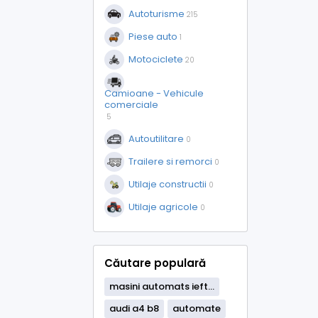
Autoturisme
215
Piese auto
1
Motociclete
20
Camioane - Vehicule
comerciale
5
Autoutilitare
0
Trailere si remorci
0
Utilaje constructii
0
Utilaje agricole
0
Căutare populară
masini automats ieft...
audi a4 b8
automate