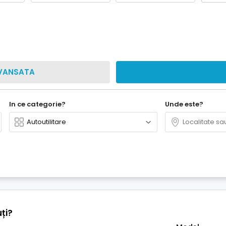
VANSATA
In ce categorie?
Unde este?
ți?