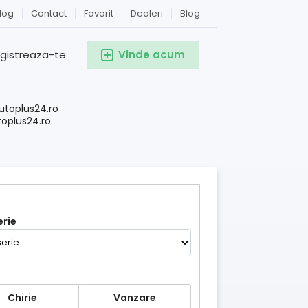
log
Contact
Favorit
Dealeri
Blog
egistreaza-te
Vinde acum
!
utoplus24.ro
toplus24.ro.
rie
Chirie
Vanzare