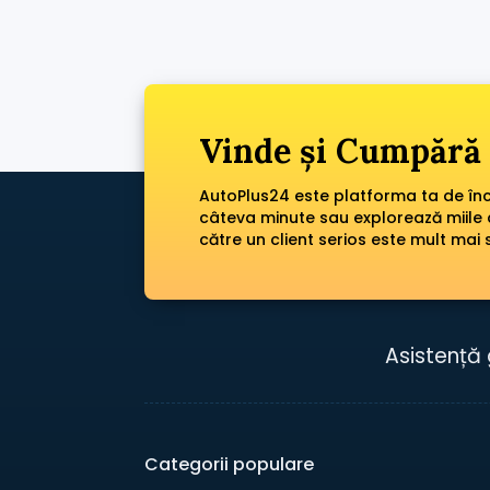
Vinde și Cumpără 
AutoPlus24 este platforma ta de încr
câteva minute sau explorează miile 
către un client serios este mult mai 
Asistență 
Categorii populare