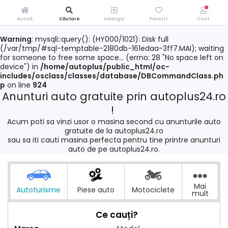
Acasă
Căutare
Adauga
Favorit
Cont
Warning
: mysqli::query(): (HY000/1021): Disk full
(/var/tmp/#sql-temptable-2180db-161edaa-3ff7.MAI); waiting
for someone to free some space... (errno: 28 "No space left on
device") in
/home/autoplus/public_html/oc-
includes/osclass/classes/database/DBCommandClass.ph
p
on line
924
Anunturi auto gratuite prin autoplus24.ro
!
Acum poti sa vinzi usor o masina second cu anunturile auto
gratuite de la autoplus24.ro
sau sa iti cauti masina perfecta pentru tine printre anunturi
auto de pe autoplus24.ro.
Mai
Autoturisme
Piese auto
Motociclete
mult
Ce cauți?