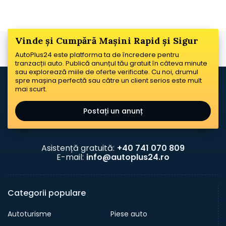
Vinde și Cumpără Mașini Rapid și Sigur
AutoPlus24 este platforma ta de încredere pentru
tranzacții auto. Publică anunțul tău gratuit în câteva minute
sau explorează miile de oferte verificate. Cu noi, drumul
spre mașina perfectă sau către un client serios este mult
mai scurt.
Postați un anunț
Asistență gratuită:
+40 741 070 809
E-mail:
info@autoplus24.ro
Categorii populare
Autoturisme
Piese auto