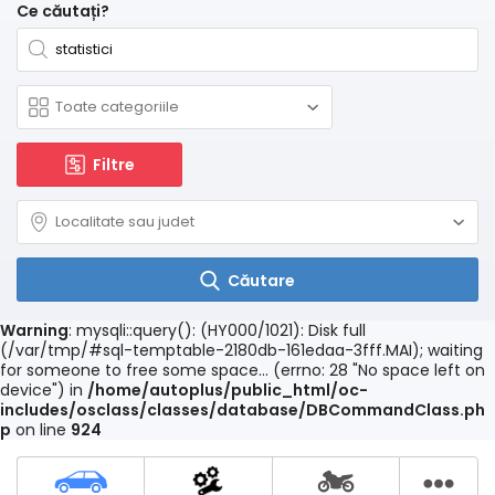
Ce căutați?
Filtre
Căutare
Warning
: mysqli::query(): (HY000/1021): Disk full
(/var/tmp/#sql-temptable-2180db-161edaa-3fff.MAI); waiting
for someone to free some space... (errno: 28 "No space left on
device") in
/home/autoplus/public_html/oc-
includes/osclass/classes/database/DBCommandClass.ph
p
on line
924