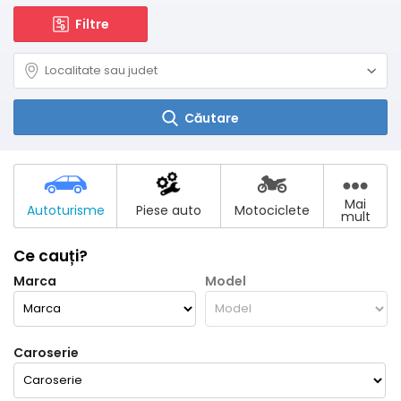
Filtre
Căutare
Mai
Autoturisme
Piese auto
Motociclete
mult
Ce cauți?
Marca
Model
Caroserie