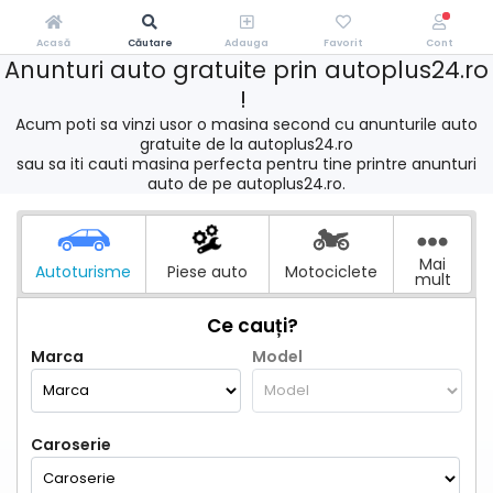
Acasă
Căutare
Adauga
Favorit
Cont
Anunturi auto gratuite prin autoplus24.ro
!
Acum poti sa vinzi usor o masina second cu anunturile auto
gratuite de la autoplus24.ro
sau sa iti cauti masina perfecta pentru tine printre anunturi
auto de pe autoplus24.ro.
Mai
Autoturisme
Piese auto
Motociclete
mult
Ce cauți?
Marca
Model
Caroserie