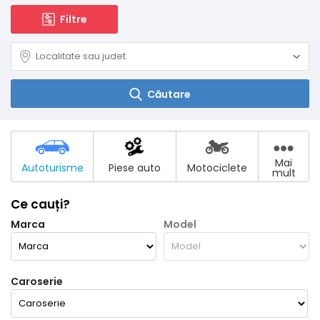
Filtre
Căutare
Mai
Autoturisme
Piese auto
Motociclete
mult
Ce cauți?
Marca
Model
Caroserie