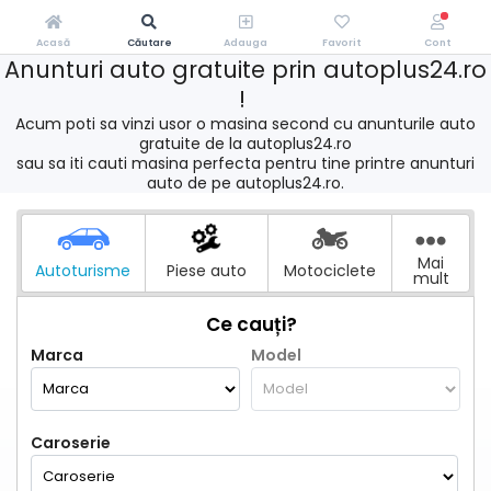
Acasă
Căutare
Adauga
Favorit
Cont
Anunturi auto gratuite prin autoplus24.ro
!
Acum poti sa vinzi usor o masina second cu anunturile auto
gratuite de la autoplus24.ro
sau sa iti cauti masina perfecta pentru tine printre anunturi
auto de pe autoplus24.ro.
Mai
Autoturisme
Piese auto
Motociclete
mult
Ce cauți?
Marca
Model
Caroserie