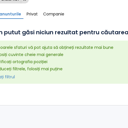
anunturile
Privat
Companie
 putut găsi niciun rezultat pentru căutarea 
arele sfaturi vă pot ajuta să obțineți rezultate mai bune
osiți cuvinte cheie mai generale
ificați ortografia poziției
uceți filtrele, folosiți mai puține
i filtrul