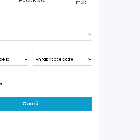
Motociclete
mult
e
Caută