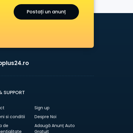
Postați un anunț
oplus24.ro
 & SUPPORT
ct
Sign up
i si conditii
Despre Noi
ca de
Adaugă Anunț Auto
entialitate
Gratuit