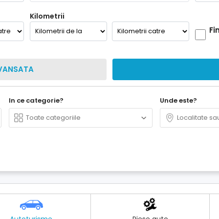
Kilometrii
Fi
VANSATA
In ce categorie?
Unde este?