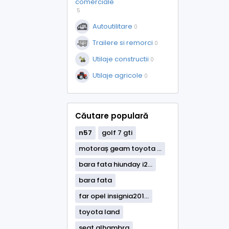
comerciale
5
Autoutilitare
0
Trailere si remorci
0
Utilaje constructii
0
Utilaje agricole
0
Căutare populară
n57
golf 7 gti
motoraș geam toyota ...
bara fata hiunday i2...
bara fata
far opel insignia201...
toyota land
seat alhambra