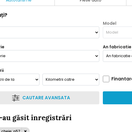
Autoturisme
Piese auto
ți?
Model
ie
An fabricatie
ii
Finantar
CAUTARE AVANSATA
-au găsit înregistrări
cheie: n57