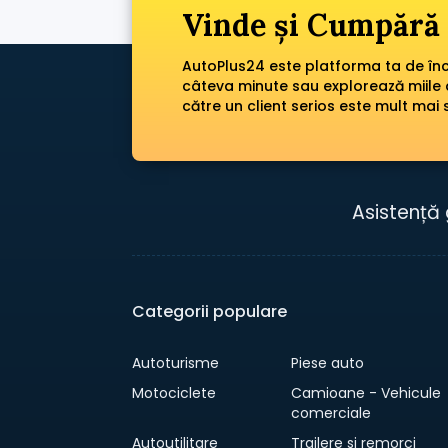
Vinde și Cumpără 
AutoPlus24 este platforma ta de încr
câteva minute sau explorează miile 
către un client serios este mult mai 
Asistență 
Categorii populare
Autoturisme
Piese auto
Motociclete
Camioane - Vehicule
comerciale
Autoutilitare
Trailere si remorci