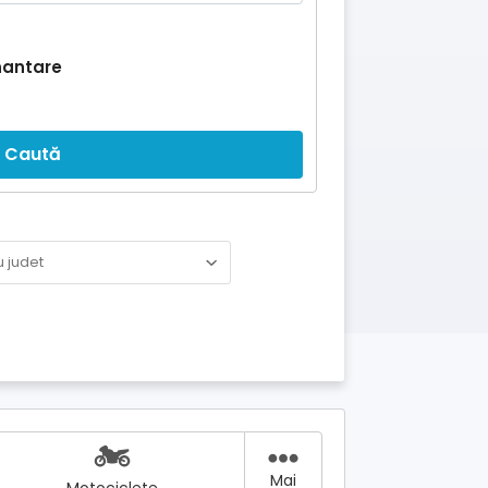
nantare
Caută
Mai