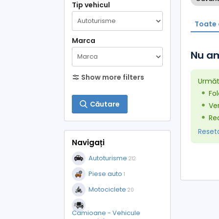
Tip vehicul
Toate 
Marca
Nu am
Show more filters
Următo
Fol
Căutare
Ver
Red
Resetaț
Navigați
Autoturisme
212
Piese auto
1
Motociclete
20
Camioane - Vehicule