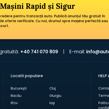
Mașini Rapid și Sigur
edere pentru tranzacții auto. Publică anunțul tău gratuit în
de oferte verificate. Cu noi, drumul spre mașina perfectă sau
scurt.
gratuită:
+40 741 070 809
|
E-mail:
info@aut
Locatii populare
HELP
Bucureşti
Cluj
Conta
Bacău
Giurgiu
Termen
Ilfov
Iaşi
Politi
confid