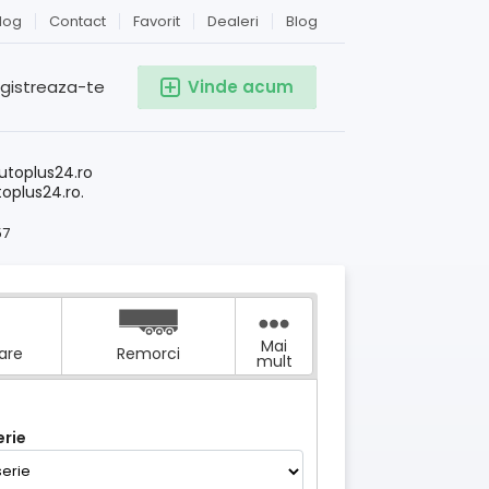
log
Contact
Favorit
Dealeri
Blog
egistreaza-te
Vinde acum
!
utoplus24.ro
toplus24.ro.
57
Mai
tare
Remorci
mult
rie