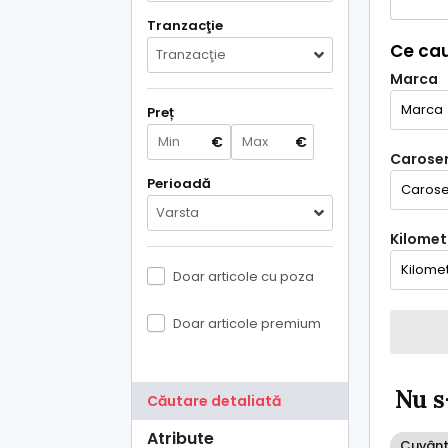
Tranzacţie
Ce cau
Tranzacţie
Marca
Preț
€
€
Caroser
Perioadă
Varsta
Kilometr
Doar articole cu poza
Doar articole premium
Nu s
Căutare detaliată
Atribute
Cuvânt 