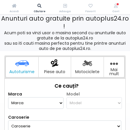
Acasă
Căutare
Adauga
Favorit
Cont
Anunturi auto gratuite prin autoplus24.ro
!
Acum poti sa vinzi usor o masina second cu anunturile auto
gratuite de la autoplus24.ro
sau sa iti cauti masina perfecta pentru tine printre anunturi
auto de pe autoplus24.ro.
Mai
Autoturisme
Piese auto
Motociclete
mult
Ce cauți?
Marca
Model
Caroserie