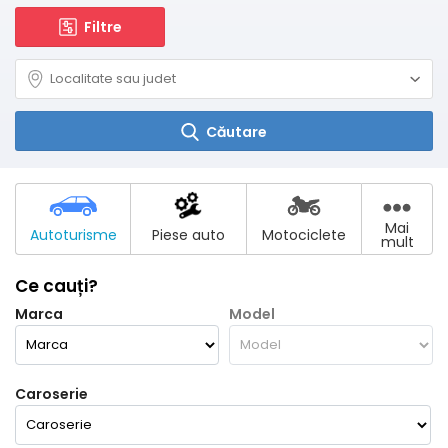
Filtre
Căutare
Mai
Autoturisme
Piese auto
Motociclete
mult
Ce cauți?
Marca
Model
Caroserie