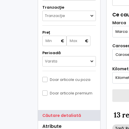
Tranzacţie
Ce cau
Tranzacţie
Marca
Preț
€
€
Caroser
Perioadă
Varsta
Kilometr
Doar articole cu poza
Doar articole premium
13 r
Căutare detaliată
Atribute
Țară: 