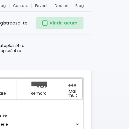
log
Contact
Favorit
Dealeri
Blog
egistreaza-te
Vinde acum
!
utoplus24.ro
toplus24.ro.
Mai
tare
Remorci
mult
rie