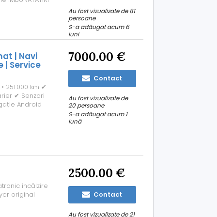
sistem INJECTARE
Au fost vizualizate de 81
orii SPORT ! s-
persoane
S-a adăugat acum 6
luni
7000.00 €
t | Navi
 | Service
Contact
 • 251.000 km ✔
ier ✔ Senzori
Au fost vizualizate de
gație Android
20 persoane
 adaptive AFS
S-a adăugat acum 1
re 6 luni.
lună
2500.00 €
tronic încălzire
er original
Contact
Au fost vizualizate de 21