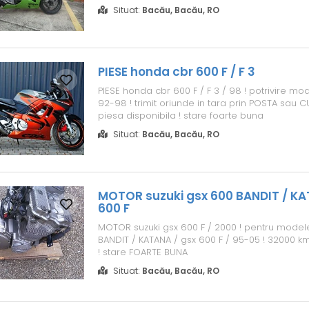
Situat:
Bacău, Bacău, RO
PIESE honda cbr 600 F / F 3
PIESE honda cbr 600 F / F 3 / 98 ! potrivire mode
92-98 ! trimit oriunde in tara prin POSTA sau CU
piesa disponibila ! stare foarte buna
Situat:
Bacău, Bacău, RO
MOTOR suzuki gsx 600 BANDIT / KA
600 F
MOTOR suzuki gsx 600 F / 2000 ! pentru modele
BANDIT / KATANA / gsx 600 F / 95-05 ! 32000 km 
! stare FOARTE BUNA
Situat:
Bacău, Bacău, RO