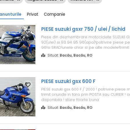
anunturile
Privat
Companie
PIESE suzuki gsxr 750 / ulei / lichid
Piese din dezmembrare motociclete SUZUKI GS
92(ulei) si 93 94 95 96(apa)!potrivire piese 
96!si SRAD!unele chiar si pe alte modele!trimit
prin posta sau curier!orice piesa disponibila! s
Situat:
Bacău, Bacău, RO
buna
PIESE suzuki gsx 600 F
PIESE suzuki gsx 600 F / 2000 ! potrivire piese
trimit oriunde in tara prin POSTA sau CURIER ! o
disponibila ! stare foarte buna
Situat:
Bacău, Bacău, RO