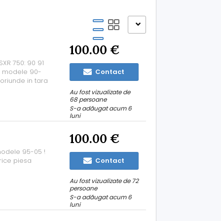
100.00 €
XR 750: 90 91
pe modele 90-
Contact
 oriunde in tara
tare foarte
Au fost vizualizate de
68 persoane
S-a adăugat acum 6
luni
100.00 €
 modele 95-05 !
rice piesa
Contact
Au fost vizualizate de 72
persoane
S-a adăugat acum 6
luni