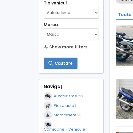
Tip vehicul
Toate 
Marca
Show more filters
Căutare
Navigați
Autoturisme
210
Piese auto
1
Motociclete
20
Camioane - Vehicule