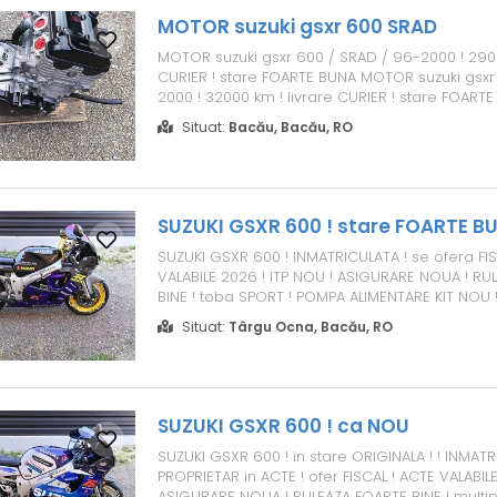
MOTOR suzuki gsxr 600 SRAD
MOTOR suzuki gsxr 600 / SRAD / 96-2000 ! 2900
CURIER ! stare FOARTE BUNA MOTOR suzuki gsxr
2000 ! 32000 km ! livrare CURIER ! stare FOART
Situat:
Bacău, Bacău, RO
SUZUKI GSXR 600 ! stare FOARTE B
SUZUKI GSXR 600 ! INMATRICULATA ! se ofera FIS
VALABILE 2026 ! ITP NOU ! ASIGURARE NOUA ! RU
BINE ! toba SPORT ! POMPA ALIMENTARE KIT NOU 
INJECTARE curatate calibrate KIT NOU ! cauciucur
Situat:
Târgu Ocna, Bacău, RO
baterie bujii filtre ulei motul 300 v ! MENTENANT
CORESPUNZATOARE ! CONTACT : * 0 * 7 * 4 *...
SUZUKI GSXR 600 ! ca NOU
SUZUKI GSXR 600 ! in stare ORIGINALA ! ! INMATR
PROPRIETAR in ACTE ! ofer FISCAL ! ACTE VALABILE
ASIGURARE NOUA ! RULEAZA FOARTE BINE ! multip