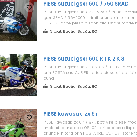
PIESE suzuki gsxr 600 / 750 SRAD
PIESE suzuki gsxr 600 / 750 SRAD / 2000 ! potriv
gsxr SRAD / 96-2000 ! trimit oriunde in tara pr
CURIER ! orice piesa disponibila ! stare foarte
Situat:
Bacău, Bacău, RO
PIESE suzuki gsxr 600 K 1 K 2 K 3
PIESE suzuki gsxr 600 K 1 K 2 K 3 / 01-03 ! trimit 
prin POSTA sau CURIER ! orice piesa disponibila
buna
Situat:
Bacău, Bacău, RO
PIESE kawasaki zx 6 r
PIESE kawasaki zx 6 r / 97 ! potrivire piese mo
unele si pe modele 98-02 ! orice piesa disponib
oriunde in tara prin POSTA sau CURIER ! stare 