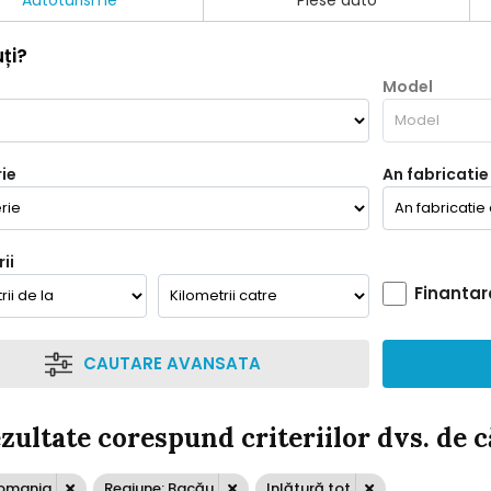
Autoturisme
Piese auto
ți?
Model
ie
An fabricatie
ii
Finantar
CAUTARE AVANSATA
ezultate corespund criteriilor dvs. de 
Romania
Regiune: Bacău
Inlătură tot