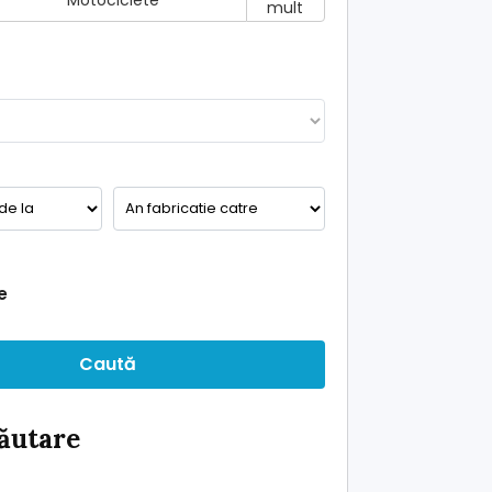
Motociclete
mult
e
Caută
căutare