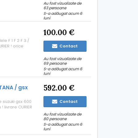
Au fost vizualizate de
63 persoane
S-a adăugat acum 6
luni
100.00 €
le F 1 F 2 F 3 /
RIER ! orice
Contact
Au fost vizualizate de
69 persoane
S-a adăugat acum 6
luni
592.00 €
TANA / gsx
 suzuki gsx 600
Contact
! livrare CURIER
Au fost vizualizate de
80 persoane
S-a adăugat acum 6
luni