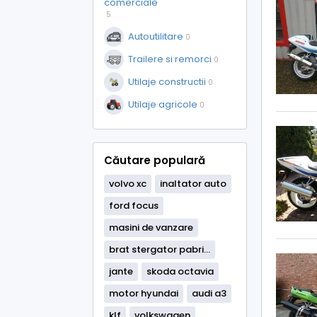
comerciale
5
Autoutilitare
0
Trailere si remorci
0
Utilaje constructii
0
Utilaje agricole
0
Căutare populară
volvo xc
inaltator auto
ford focus
masini de vanzare
brat stergator pabri...
jante
skoda octavia
motor hyundai
audi a3
klf
volkswagen