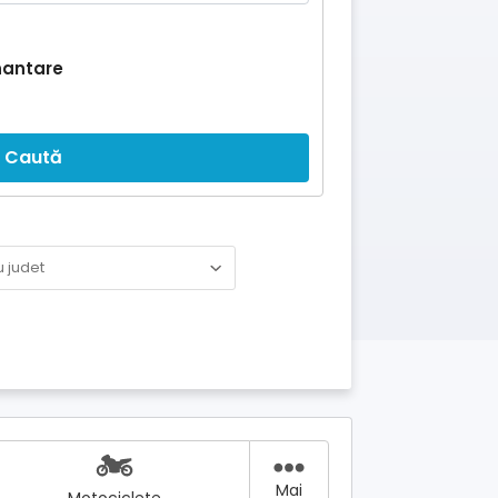
nantare
Caută
Mai