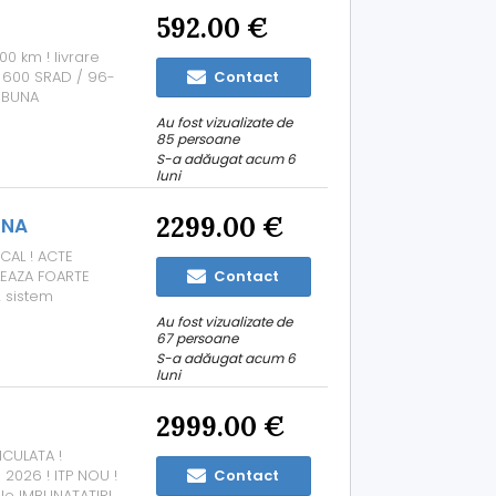
592.00 €
0 km ! livrare
 600 SRAD / 96-
Contact
E BUNA
Au fost vizualizate de
85 persoane
S-a adăugat acum 6
luni
2299.00 €
UNA
CAL ! ACTE
LEAZA FOARTE
Contact
! sistem
i kit lant
Au fost vizualizate de
A
67 persoane
S-a adăugat acum 6
luni
2999.00 €
ICULATA !
 2026 ! ITP NOU !
Contact
le IMBUNATATIRI