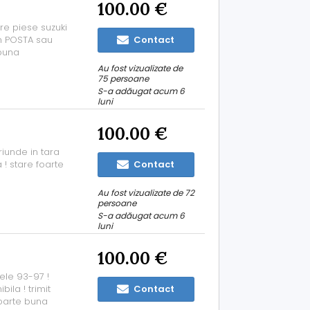
100.00 €
ire piese suzuki
in POSTA sau
Contact
 buna
Au fost vizualizate de
75 persoane
S-a adăugat acum 6
luni
100.00 €
oriunde in tara
 ! stare foarte
Contact
Au fost vizualizate de 72
persoane
S-a adăugat acum 6
luni
100.00 €
dele 93-97 !
ila ! trimit
Contact
foarte buna