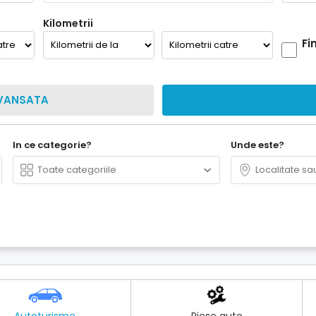
Kilometrii
Fi
VANSATA
In ce categorie?
Unde este?