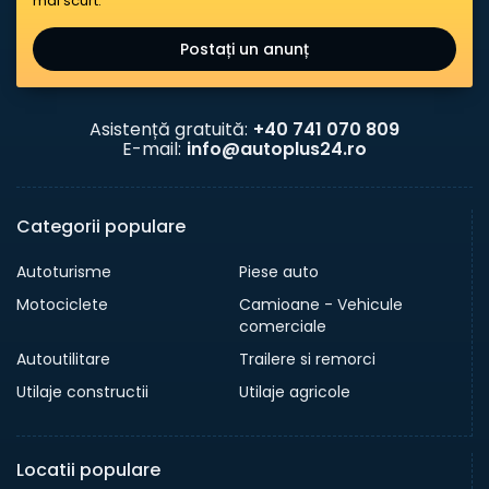
mai scurt.
Postați un anunț
Asistență gratuită:
+40 741 070 809
E-mail:
info@autoplus24.ro
Categorii populare
Autoturisme
Piese auto
Motociclete
Camioane - Vehicule
comerciale
Autoutilitare
Trailere si remorci
Utilaje constructii
Utilaje agricole
Locatii populare