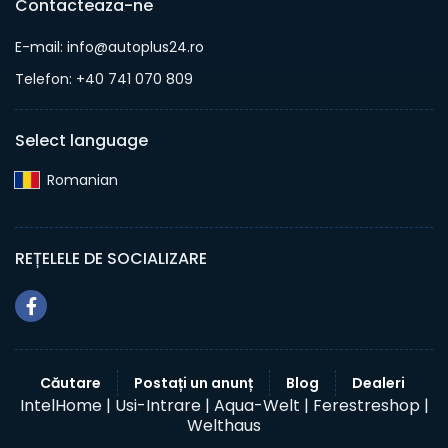
Contacteaza-ne
E-mail: info@autoplus24.ro
Telefon: +40 741 070 809
Select language
Romanian‎
REȚELELE DE SOCIALIZARE
Căutare
Postați un anunț
Blog
Dealeri
IntelHome |
Usi-Intrare |
Aqua-Welt |
Ferestreshop |
Welthaus