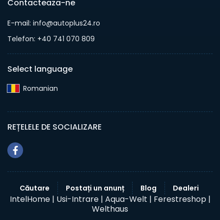
Contacteaza-ne
E-mail: info@autoplus24.ro
Telefon: +40 741 070 809
Select language
Romanian‎
REȚELELE DE SOCIALIZARE
Căutare
Postați un anunț
Blog
Dealeri
IntelHome |
Usi-Intrare |
Aqua-Welt |
Ferestreshop |
Welthaus