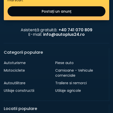
mai scurt.
Postați un anunț
Asistență gratuită:
+40 741 070 809
E-mail:
info@autoplus24.ro
Categorii populare
Autoturisme
Piese auto
Motociclete
Camioane - Vehicule
comerciale
Autoutilitare
Trailere si remorci
Utilaje constructii
Utilaje agricole
Locatii populare