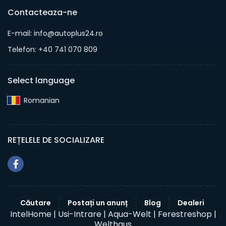
Contacteaza-ne
E-mail: info@autoplus24.ro
Telefon: +40 741 070 809
Select language
Romanian‎
REȚELELE DE SOCIALIZARE
Căutare
Postați un anunț
Blog
Dealeri
IntelHome |
Usi-Intrare |
Aqua-Welt |
Ferestreshop |
Welthaus