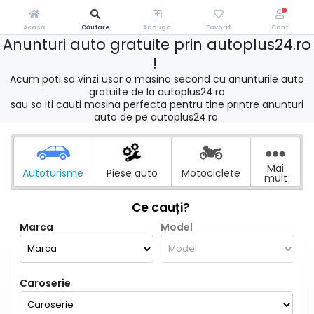
Acasă
Căutare
Adauga
Favorit
Cont
Anunturi auto gratuite prin autoplus24.ro
!
Acum poti sa vinzi usor o masina second cu anunturile auto
gratuite de la autoplus24.ro
sau sa iti cauti masina perfecta pentru tine printre anunturi
auto de pe autoplus24.ro.
Mai
Autoturisme
Piese auto
Motociclete
mult
Ce cauți?
Marca
Model
Caroserie