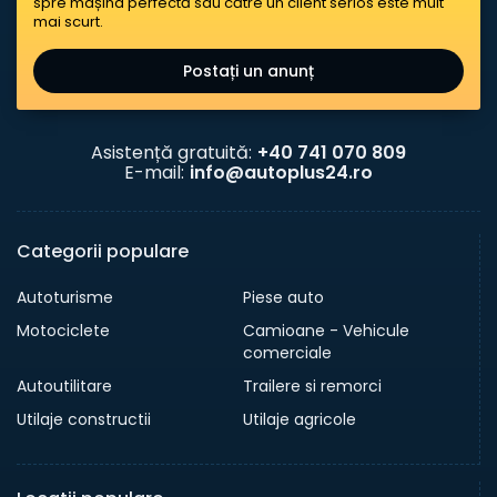
spre mașina perfectă sau către un client serios este mult
mai scurt.
Postați un anunț
Asistență gratuită:
+40 741 070 809
E-mail:
info@autoplus24.ro
Categorii populare
Autoturisme
Piese auto
Motociclete
Camioane - Vehicule
comerciale
Autoutilitare
Trailere si remorci
Utilaje constructii
Utilaje agricole