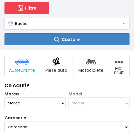
Filtre
Căutare
Mai
Autoturisme
Piese auto
Motociclete
mult
Ce cauți?
Marca
Model
Caroserie